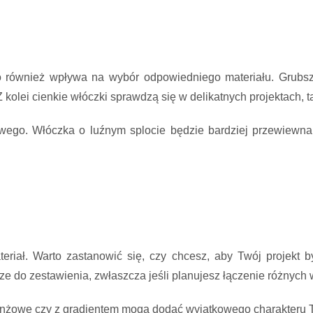
o również wpływa na wybór odpowiedniego materiału. Grubsz
Z kolei cienkie włóczki sprawdzą się w delikatnych projektach, t
owego. Włóczka o luźnym splocie będzie bardziej przewiewn
riał. Warto zastanowić się, czy chcesz, aby Twój projekt b
sze do zestawienia, zwłaszcza jeśli planujesz łączenie różnych 
anżowe czy z gradientem mogą dodać wyjątkowego charakteru 