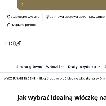
Bezpieczna wysyłka
Darmowa dostawa do Punktów Odbioru
Przyjazna pomoc
(Otwiera
(Otwiera
(Otwiera
się
się
się
w
w
w
nowej
nowej
nowej
karcie)
karcie)
karcie)
Strona główna
Włóczki
Druty i szydełka
WYDZIERGANE RĘCZNIE
Blog
Jak wybrać idealną włóczkę na swój pr
Jak wybrać idealną włóczkę na