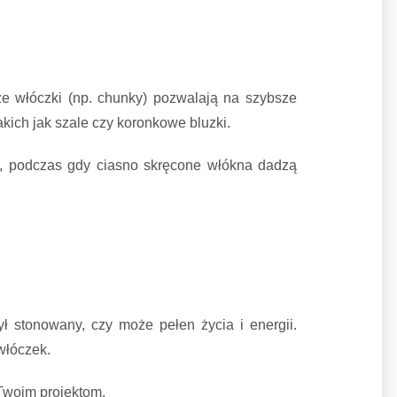
e włóczki (np. chunky) pozwalają na szybsze
akich jak szale czy koronkowe bluzki.
a, podczas gdy ciasno skręcone włókna dadzą
ył stonowany, czy może pełen życia i energii.
włóczek.
Twoim projektom.