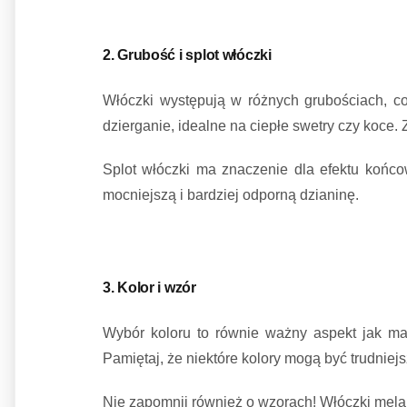
2. Grubość i splot włóczki
Włóczki występują w różnych grubościach, c
dzierganie, idealne na ciepłe swetry czy koce. 
Splot włóczki ma znaczenie dla efektu końc
mocniejszą i bardziej odporną dzianinę.
3. Kolor i wzór
Wybór koloru to równie ważny aspekt jak mate
Pamiętaj, że niektóre kolory mogą być trudniej
Nie zapomnij również o wzorach! Włóczki mel