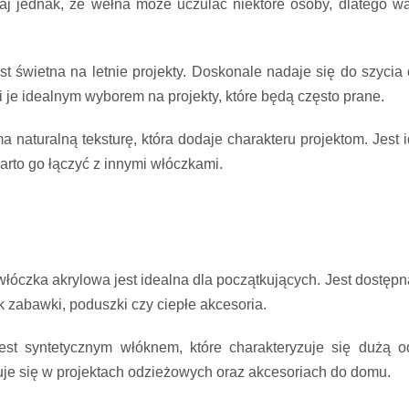
ętaj jednak, że wełna może uczulać niektóre osoby, dlatego w
st świetna na letnie projekty. Doskonale nadaje się do szyci
ni je idealnym wyborem na projekty, które będą często prane.
a naturalną teksturę, która dodaje charakteru projektom. Jest 
arto go łączyć z innymi włóczkami.
włóczka akrylowa jest idealna dla początkujących. Jest dostępna
k zabawki, poduszki czy ciepłe akcesoria.
r jest syntetycznym włóknem, które charakteryzuje się dużą
osuje się w projektach odzieżowych oraz akcesoriach do domu.