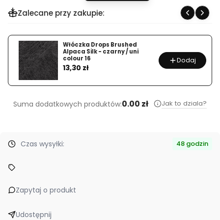
Zalecane przy zakupie:
Włóczka Drops Brushed
Alpaca Silk - czarny / uni
colour 16
Dodaj
Cena
13,30 zł
0.00 zł
Jak to dziala?
Suma dodatkowych produktów:
Czas wysyłki:
48 godzin
Zapytaj o produkt
Udostępnij