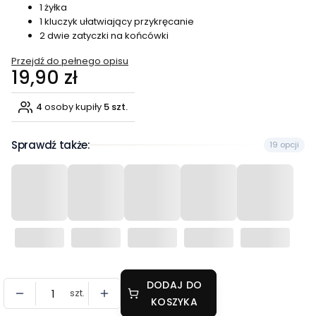
1 żyłka
1 kluczyk ułatwiający przykręcanie
2 dwie zatyczki na końcówki
Przejdź do pełnego opisu
Cena
19,90 zł
4
osoby kupiły
5 szt.
Sprawdź także:
19 opcji
DODAJ DO
szt.
KOSZYKA