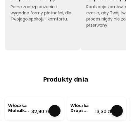
Pełne zabezpieczenia i
Realizacja zamówień 
wygodne formy płatności, dla
czasie, aby Twój twór
Twojego spokoju i komfortu.
proces nigdy nie zost
przerwany.
Produkty dnia
Włóczka
Włóczka
Mohsilko –
Drops
Cena
Cena
32,90 zł
13,30 zł
Limonkow
Brushed
y Blask
Alpaca Silk
(4724) 25g
- lody
pistacjowe