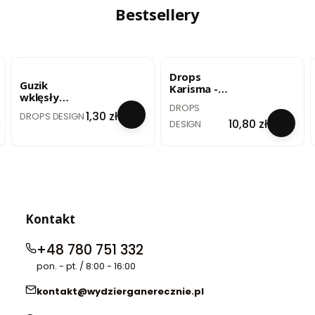
/ uni colour
Bestsellery
33
BESTSELLER
BESTSELLER
Drops
Guzik
Karisma -
wklęsły
szary
PRODUCENT
DROPS
biały - 20
PRODUCENT
perłowy /
Cena
1,30 zł
DROPS DESIGN
mm / no. 522
Cena
10,80 zł
mix 72
DESIGN
Kontakt
+48 780 751 332
pon. - pt. / 8:00 - 16:00
kontakt@wydzierganerecznie.pl