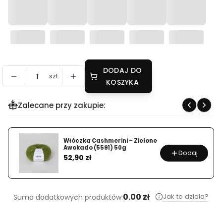
DODAJ DO
szt.
KOSZYKA
Zalecane przy zakupie:
Włóczka Cashmerini – Zielone
Awokado (5591) 50g
Dodaj
Cena
52,90 zł
0.00 zł
Jak to dziala?
Suma dodatkowych produktów: