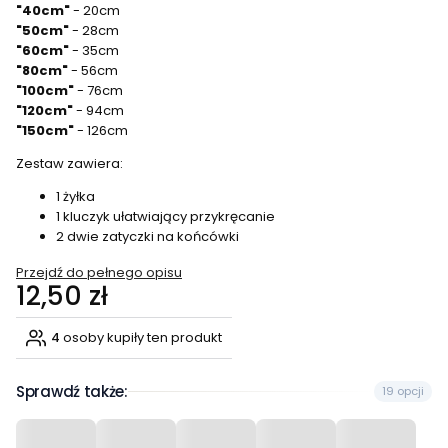
"40cm"
- 20cm
"50cm"
- 28cm
"60cm"
- 35cm
"80cm"
- 56cm
"100cm"
- 76cm
"120cm"
- 94cm
"150cm"
- 126cm
Zestaw zawiera:
1 żyłka
1 kluczyk ułatwiający przykręcanie
2 dwie zatyczki na końcówki
Przejdź do pełnego opisu
Cena
12,50 zł
4
osoby kupiły ten produkt
Sprawdź także:
19 opcji