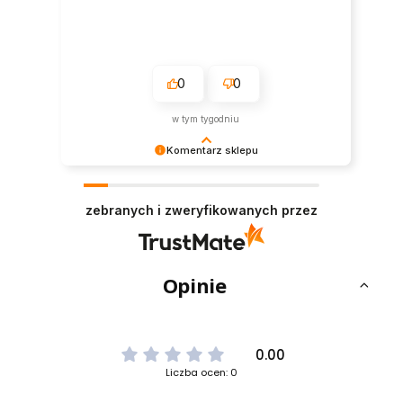
0
0
w tym tygodniu
Komentarz sklepu
Dziękujemy bardzo za Twoją opinię! Twoja
recenzja wiele dla nas znaczy - dzięki niej wiemy,
zebranych i zweryfikowanych przez
że jesteśmy na właściwym torze :) Z
pozdrowieniami, obsługa sklepu.
Opinie
0.00
Liczba ocen: 0