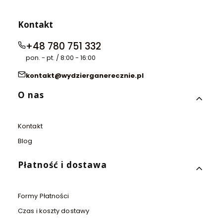
Kontakt
+48 780 751 332
pon. - pt. / 8:00 - 16:00
kontakt@wydzierganerecznie.pl
Linki w stopce
O nas
Kontakt
Blog
Płatność i dostawa
Formy Płatności
Czas i koszty dostawy