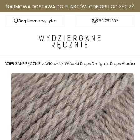
DARMOWA DOSTAWA DO PUNKTÓW ODBIORU OD 350 ZŁ
Bezpieczna wysyłka
Darmowa dostawa do Punktów Odbioru od 350
780 751 332
k
WYDZIERGANE RĘCZNIE
Włóczki
Włóczki Drops Design
Drops Alaska