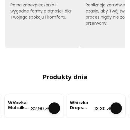
Pełne zabezpieczenia i
Realizacja zamówień 
wygodne formy płatności, dla
czasie, aby Twój twór
Twojego spokoju i komfortu.
proces nigdy nie zost
przerwany.
Produkty dnia
Włóczka
Włóczka
Mohsilko –
Drops
Cena
Cena
32,90 zł
13,30 zł
Limonkow
Brushed
y Blask
Alpaca Silk
(4724) 25g
- lody
pistacjowe