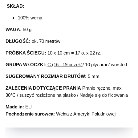
SKŁAD:
100% wełna
WAGA:
50 g
DŁUGOŚĆ:
ok. 70 metrów
PRÓBKA ŚCIEGU:
10 x 10 cm = 17 o. x 22 rz.
GRUPA WŁOCZKI:
C (16 - 19 oczek
)
/ 10 ply/ aran/ worsted
SUGEROWANY ROZMIAR DRUTÓW:
5 mm
ZALECENIA DOTYCZĄCE PRANIA
Pranie ręczne, max
30°C / suszyć rozłożone na płasko /
Nadaje się do filcowania
Made in:
EU
Pochodzenie surowca:
Wełna z Ameryki Południowej