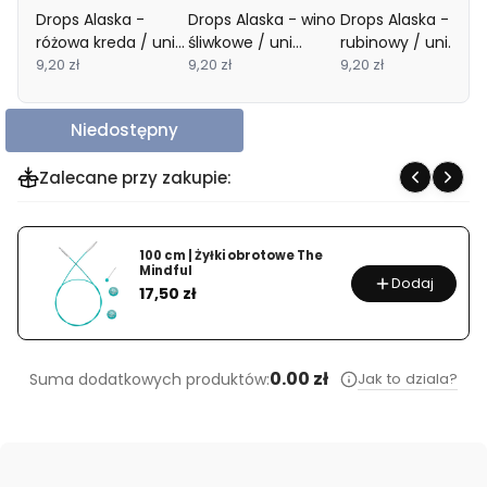
Drops Alaska -
Drops Alaska - wino
Drops Alaska -
różowa kreda / uni
śliwkowe / uni
rubinowy / uni
colour 79
9,20 zł
colour 81
9,20 zł
colour 80
9,20 zł
Niedostępny
Zalecane przy zakupie:
100 cm | Żyłki obrotowe The
Mindful
Dodaj
Cena
17,50 zł
0.00 zł
Jak to dziala?
Suma dodatkowych produktów: