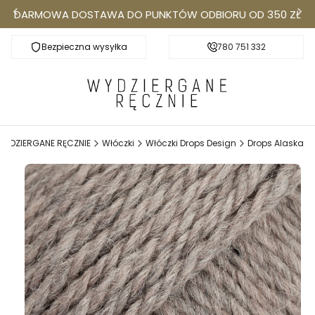
DARMOWA DOSTAWA DO PUNKTÓW ODBIORU OD 350 ZŁ
Bezpieczna wysyłka
Darmowa dostawa do Punktów Odbioru od 350
780 751 332
k
WYDZIERGANE RĘCZNIE
Włóczki
Włóczki Drops Design
Drops Alaska