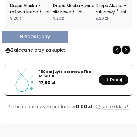
Drops Alaska -
Drops Alaska - wino
Drops Alaska -
różowa kreda / uni
śliwkowe / uni
rubinowy / uni
colour 79
9,20 zł
colour 81
9,20 zł
colour 80
9,20 zł
Niedostępny
Zalecane przy zakupie:
150 cm | Żyłki obrotowe The
Mindful
Dodaj
Cena
17,50 zł
0.00 zł
Jak to dziala?
Suma dodatkowych produktów: