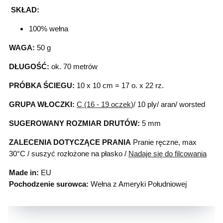
SKŁAD:
100% wełna
WAGA:
50 g
DŁUGOŚĆ:
ok. 70 metrów
PRÓBKA ŚCIEGU:
10 x 10 cm = 17 o. x 22 rz.
GRUPA WŁOCZKI:
C (16 - 19 oczek
)
/ 10 ply/ aran/ worsted
SUGEROWANY ROZMIAR DRUTÓW:
5 mm
ZALECENIA DOTYCZĄCE PRANIA
Pranie ręczne, max
30°C / suszyć rozłożone na płasko /
Nadaje się do filcowania
Made in:
EU
Pochodzenie surowca:
Wełna z Ameryki Południowej