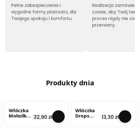
Pełne zabezpieczenia i
Realizacja zamówień 
wygodne formy płatności, dla
czasie, aby Twój twór
Twojego spokoju i komfortu.
proces nigdy nie zost
przerwany.
Produkty dnia
Włóczka
Włóczka
Mohsilko –
Drops
Cena
Cena
32,90 zł
13,30 zł
Limonkow
Brushed
y Blask
Alpaca Silk
(4724) 25g
- lody
pistacjowe