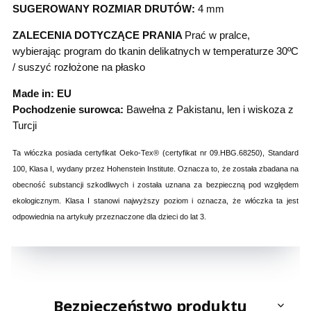
SUGEROWANY ROZMIAR DRUTÓW:
4 mm
ZALECENIA DOTYCZĄCE PRANIA
Prać w pralce,
wybierając program do tkanin delikatnych w temperaturze 30ºC
/ suszyć rozłożone na płasko
Made in: EU
Pochodzenie surowca:
Bawełna z Pakistanu, len i wiskoza z
Turcji
Ta włóczka posiada certyfikat Oeko-Tex® (certyfikat nr 09.HBG.68250), Standard
100, Klasa I, wydany przez Hohenstein Institute. Oznacza to, że została zbadana na
obecność substancji szkodliwych i została uznana za bezpieczną pod względem
ekologicznym. Klasa I stanowi najwyższy poziom i oznacza, że włóczka ta jest
odpowiednia na artykuły przeznaczone dla dzieci do lat 3.
Bezpieczeństwo produktu