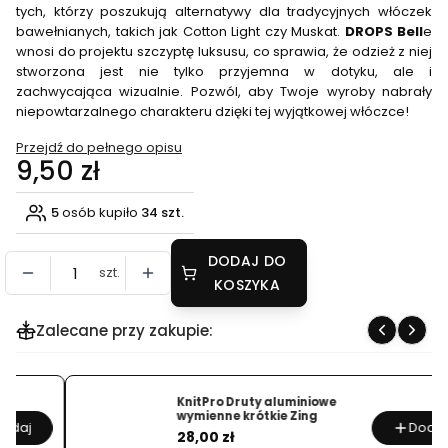
tych, którzy poszukują alternatywy dla tradycyjnych włóczek
bawełnianych, takich jak Cotton Light czy Muskat.
DROPS Bell
e
wnosi do projektu szczyptę luksusu, co sprawia, że odzież z niej
stworzona jest nie tylko przyjemna w dotyku, ale i
zachwycająca wizualnie. Pozwól, aby Twoje wyroby nabrały
niepowtarzalnego charakteru dzięki tej wyjątkowej włóczce!
Przejdź do pełnego opisu
Cena
9,50 zł
5
osób kupiło
34 szt.
DODAJ DO
szt.
KOSZYKA
Zalecane przy zakupie:
KnitPro Druty aluminiowe
wymienne krótkie Zing
Dodaj
Cena
28,00 zł