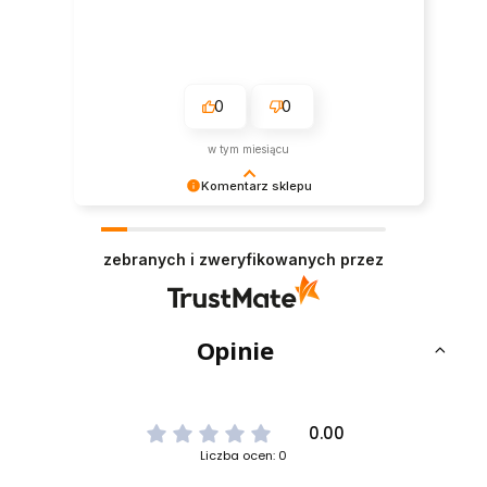
0
0
w tym miesiącu
Komentarz sklepu
Dziękujemy za miłe słowa! Cieszymy się, że
zakup przeszedł bezproblemowo, oraz, że
zebranych i zweryfikowanych przez
możemy zapewnić odpowiednią obsługę tak
świetnym klientom. Dziękujemy raz jeszcze!
Opinie
0.00
Liczba ocen: 0