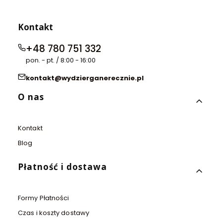
Kontakt
+48 780 751 332
pon. - pt. / 8:00 - 16:00
kontakt@wydzierganerecznie.pl
Linki w stopce
O nas
Kontakt
Blog
Płatność i dostawa
Formy Płatności
Czas i koszty dostawy