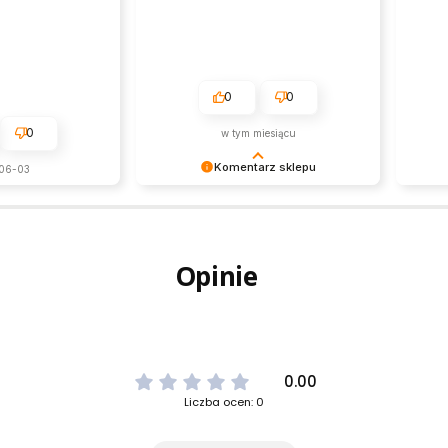
0
0
0
w tym miesiącu
Komentarz sklepu
06-03
Dziękujemy za tak pozytywną opinię
Dzięku
- to czysta przyjemność obsługiwać
Ciesz
takich klientów! Doceniamy czas i
bezpr
wysiłek włożony w podzielenie się z
zapew
Opinie
nami Twoimi doświadczeniami. Do
świetn
zobaczenia!
jeszcz
0.00
Liczba ocen: 0