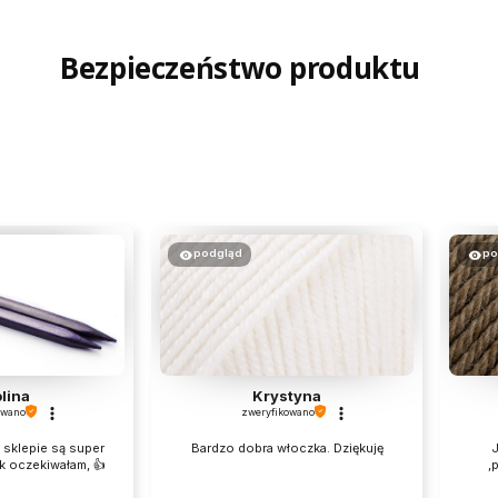
Bezpieczeństwo produktu
podgląd
po
lina
Krystyna
owano
zweryfikowano
sklepie są super
Bardzo dobra włoczka. Dziękuję
J
k oczekiwałam, 👍️
,