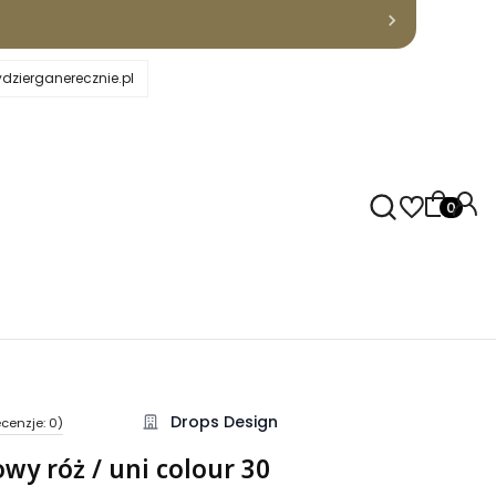
dzierganerecznie.pl
Produkty
Drops Design
cenzje: 0)
kcji Opinie
owy róż / uni colour 30