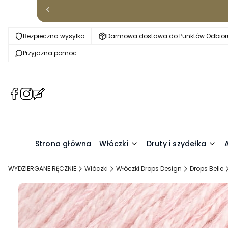
Bezpieczna wysyłka
Darmowa dostawa do Punktów Odbioru
Przyjazna pomoc
(Otwiera
(Otwiera
(Otwiera
się
się
się
w
w
w
nowej
nowej
nowej
karcie)
karcie)
karcie)
Strona główna
Włóczki
Druty i szydełka
WYDZIERGANE RĘCZNIE
Włóczki
Włóczki Drops Design
Drops Belle