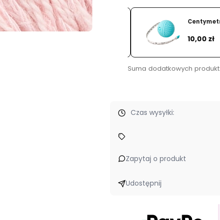
RYM
Centymetr 
Dodaj
Cena
10,00 zł
Suma dodatkowych produkt
Czas wysyłki:
styl, nasza pasja
- wybieramy tylko starannie wyselekcjonowane
Zapytaj o produkt
Udostępnij