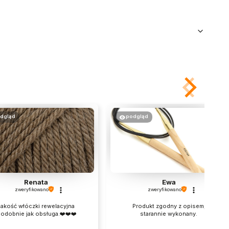
dgląd
podgląd
Renata
Ewa
zweryfikowano
zweryfikowano
akość włóczki rewelacyjna
Produkt zgodny z opisem,
podobnie jak obsługa.❤️❤️❤️
starannie wykonany.