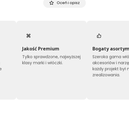
Oceń i opisz
Jakość Premium
Bogaty asorty
Tylko sprawdzone, najwyższej
Szeroka gama włó
j
klasy marki i włóczki.
akcesoriów i narzę
e
każdy projekt był 
zrealizowania.