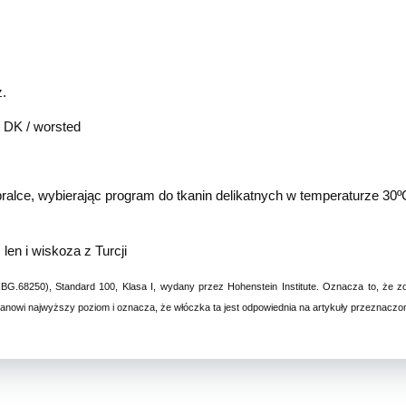
z.
 / DK / worsted
m
ralce, wybierając program do tkanin delikatnych w temperaturze 30º
len i wiskoza z Turcji
HBG.68250), Standard 100, Klasa I, wydany przez Hohenstein Institute. Oznacza to, że z
owi najwyższy poziom i oznacza, że włóczka ta jest odpowiednia na artykuły przeznaczone 