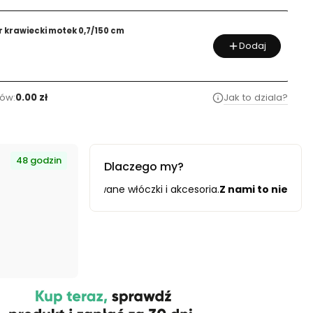
krawiecki motek 0,7/150 cm
Dodaj
ów:
0.00 zł
Jak to dziala?
48 godzin
Dlaczego my?
 włóczki i akcesoria.
Z nami to nie tylko zakupy
– to partners