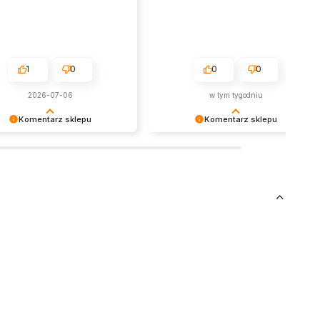
1
0
0
0
2026-07-06
w tym tygodniu
Komentarz sklepu
Komentarz sklepu
jemy za miłe słowa!
Dziękujemy za tak pozytywną opinię
ymy się, że zakup przeszedł
- to czysta przyjemność obsługiwać
oblemowo, oraz, że możemy
takich klientów! Doceniamy czas i
nić odpowiednią obsługę tak
wysiłek włożony w podzielenie się z
ym klientom. Dziękujemy raz
nami Twoimi doświadczeniami. Do
e!
zobaczenia!