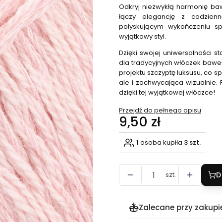
Odkryj niezwykłą harmonię baw
łączy elegancję z codzienn
połyskującym wykończeniu sp
wyjątkowy styl.
Dzięki swojej uniwersalności s
dla tradycyjnych włóczek bawełn
projektu szczyptę luksusu, co sp
ale i zachwycająca wizualnie.
dzięki tej wyjątkowej włóczce!
Przejdź do pełnego opisu
Cena
9,50 zł
1
osoba kupiła
3 szt.
szt.
D
Zalecane przy zakupi