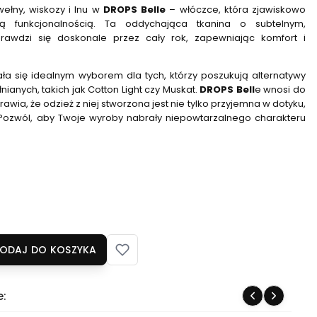
ełny, wiskozy i lnu w
DROPS Belle
– włóczce, która zjawiskowo
ą funkcjonalnością. Ta oddychająca tkanina o subtelnym,
rawdzi się doskonale przez cały rok, zapewniając komfort i
tała się idealnym wyborem dla tych, którzy poszukują alternatywy
ianych, takich jak Cotton Light czy Muskat.
DROPS Bell
e wnosi do
rawia, że odzież z niej stworzona jest nie tylko przyjemna w dotyku,
 Pozwól, aby Twoje wyroby nabrały niepowtarzalnego charakteru
ODAJ DO KOSZYKA
e: