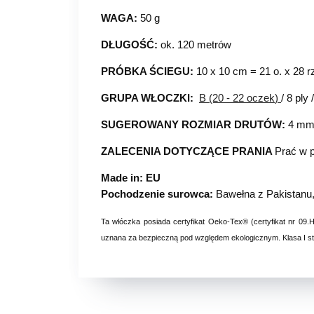
WAGA:
50 g
DŁUGOŚĆ:
ok. 120 metrów
PRÓBKA ŚCIEGU:
10 x 10 cm = 21 o. x 28 r
GRUPA WŁOCZKI:
B (20 - 22 oczek
)
/ 8 ply
SUGEROWANY ROZMIAR DRUTÓW:
4 m
ZALECENIA DOTYCZĄCE PRANIA
Prać w p
Made in: EU
Pochodzenie surowca:
Bawełna z Pakistanu, 
Ta włóczka posiada certyfikat Oeko-Tex® (certyfikat nr 09.
uznana za bezpieczną pod względem ekologicznym. Klasa I stan