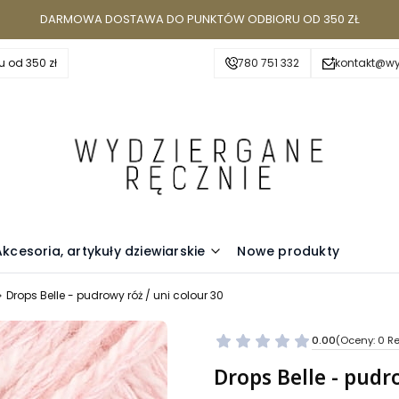
DARMOWA DOSTAWA DO PUNKTÓW ODBIORU OD 350 ZŁ
 od 350 zł
780 751 332
kontakt@wy
Akcesoria, artykuły dziewiarskie
Nowe produkty
Drops Belle - pudrowy róż / uni colour 30
0.00
(Oceny: 0 Re
Przejdź do se
Drops Belle - pudr