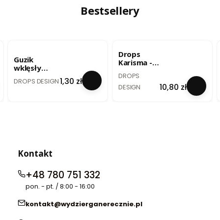
/ uni colour
Bestsellery
33
BESTSELLER
BESTSELLER
Drops
Guzik
Karisma -
wklęsły
szary
PRODUCENT
DROPS
biały - 20
PRODUCENT
perłowy /
Cena
1,30 zł
DROPS DESIGN
mm / no. 522
Cena
10,80 zł
mix 72
DESIGN
Kontakt
+48 780 751 332
pon. - pt. / 8:00 - 16:00
kontakt@wydzierganerecznie.pl