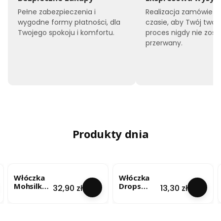
Pełne zabezpieczenia i
Realizacja zamówień 
wygodne formy płatności, dla
czasie, aby Twój twór
Twojego spokoju i komfortu.
proces nigdy nie zost
przerwany.
Produkty dnia
Włóczka
Włóczka
Mohsilko –
Drops
Cena
Cena
32,90 zł
13,30 zł
Limonkow
Brushed
y Blask
Alpaca Silk
(4724) 25g
- lody
pistacjowe