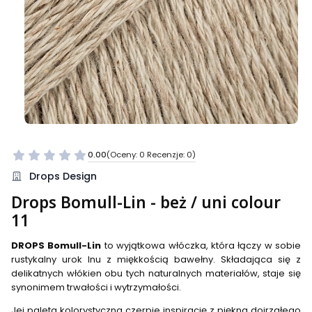
0.00
(Oceny: 0 Recenzje: 0)
Przejdź do sekcji Opinie
Drops Design
Drops Bomull-Lin - beż / uni colour
11
DROPS Bomull-Lin
to wyjątkowa włóczka, która łączy w sobie
rustykalny urok lnu z miękkością bawełny. Składająca się z
delikatnych włókien obu tych naturalnych materiałów, staje się
synonimem trwałości i wytrzymałości.
Jej paleta kolorystyczna czerpie inspirację z piękna dojrzałego