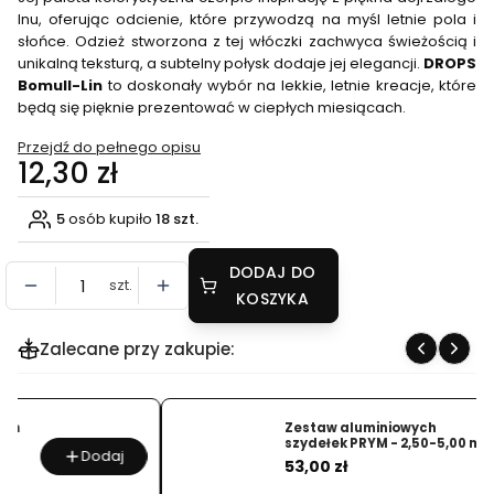
lnu, oferując odcienie, które przywodzą na myśl letnie pola i
słońce. Odzież stworzona z tej włóczki zachwyca świeżością i
unikalną teksturą, a subtelny połysk dodaje jej elegancji.
DROPS
Bomull-Lin
to doskonały wybór na lekkie, letnie kreacje, które
będą się pięknie prezentować w ciepłych miesiącach.
Przejdź do pełnego opisu
Cena
12,30 zł
5
osób kupiło
18 szt.
DODAJ DO
szt.
KOSZYKA
Zalecane przy zakupie:
Zestaw aluminiowych
szydełek PRYM - 2,50-5,00 mm
Dodaj
Cena
53,00 zł