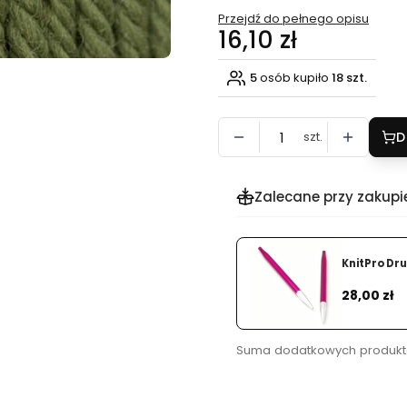
Przejdź do pełnego opisu
Cena
16,10 zł
5
osób kupiło
18 szt.
szt.
D
Zalecane przy zakupi
 Zing
KnitPro Dr
Dodaj
Cena
28,00 zł
Suma dodatkowych produkt