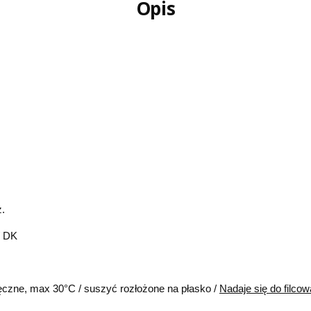
Opis
z.
 / DK
m
ęczne, max 30°C / suszyć rozłożone na płasko /
Nadaje się do filcow