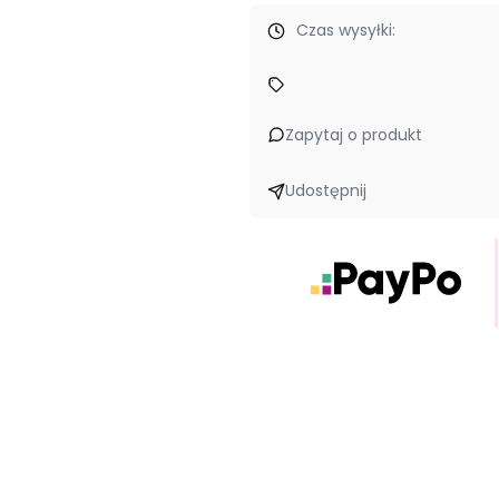
Czas wysyłki:
romocje
- bo wierzymy, że tworzenie powinno iść w parze z wygo
Zapytaj o produkt
Udostępnij