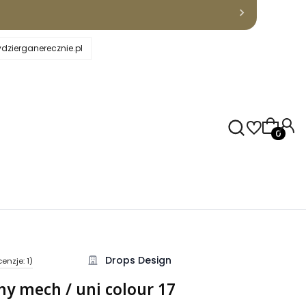
dzierganerecznie.pl
Produkty
Drops Design
enzje: 1)
kcji Opinie
ony mech / uni colour 17