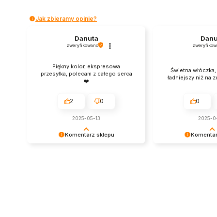
Jak zbieramy opinie?
Danuta
Danu
zweryfikowano
zweryfikow
Piękny kolor, ekspresowa
Świetna włóczka,
przesyłka, polecam z całego serca
ładniejszy niż na 
❤️
2
0
0
2025-05-13
2025-0
Komentarz sklepu
Komentar
Dziękujemy za pozostawienie nam
Dziękujemy za miłe
tak dobrej opinii. Naszym
Doceniamy czas po
priorytetem jest satysfakcja klienta i
podzielenie się z 
Twoja recenzja potwierdza nasze
doświadczeniem. J
wysiłki - dziękujemy raz jeszcze i
szczęśliwi, że mamy
mamy nadzieję - do szybkiego
Z pozdrowieniami, 
zobaczenia!