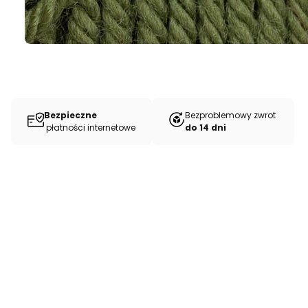
Bezpieczne
Bezproblemowy zwrot
płatności internetowe
do 14 dni
KnitPro Druty aluminiowe wymienne
Cena
28,00 zł