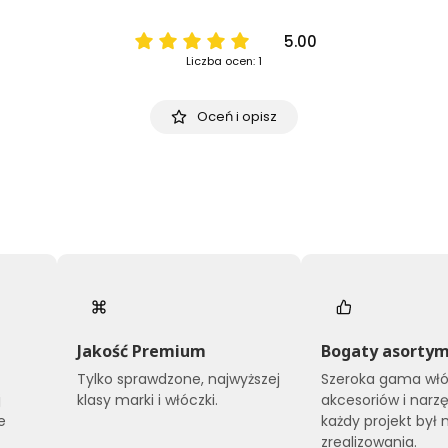
5.00
Liczba ocen: 1
Oceń i opisz
Jakość Premium
Bogaty asorty
Tylko sprawdzone, najwyższej
Szeroka gama włó
j
klasy marki i włóczki.
akcesoriów i narzę
e
każdy projekt był 
zrealizowania.