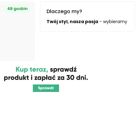
48 godzin
Dlaczego my?
dą i oszczędnościami.
Twój styl, nasza pasja
- wybieramy tylko 