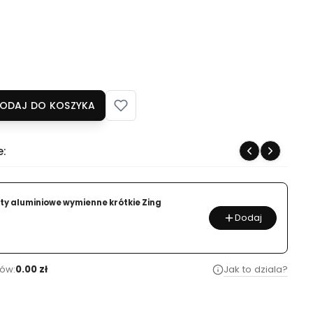
ODAJ DO KOSZYKA
e:
uty aluminiowe wymienne krótkie Zing
Dodaj
ów:
0.00 zł
Jak to dziala?