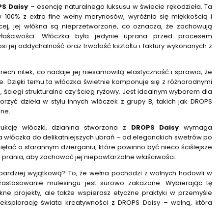
S Daisy
– esencję naturalnego luksusu w świecie rękodzieła. Ta
 100% z extra fine wełny merynosów, wyróżnia się miękkością i
ej, jej włókna są nieprzetworzone, co oznacza, że zachowują
właściwości. Włóczka była jedynie uprana przed procesem
i jej oddychalność oraz trwałość kształtu i faktury wykonanych z
rech nitek, co nadaje jej niesamowitą elastyczność i sprawia, że
e. Dzięki temu ta włóczka świetnie komponuje się z różnorodnymi
, ściegi strukturalne czy ścieg ryżowy. Jest idealnym wyborem dla
orzyć dzieła w stylu innych włóczek z grupy B, takich jak DROPS
ine.
ukcję włóczki, dzianina stworzona z
DROPS Daisy
wymaga
ła włóczka do delikatniejszych ubrań – od eleganckich swetrów po
ętać o starannym dzierganiu, które powinno być nieco ściślejsze
prania, aby zachować jej niepowtarzalne właściwości.
bardziej wyjątkową? To, że wełna pochodzi z wolnych hodowli w
zastosowanie mulesingu jest surowo zakazane. Wybierając tę
ękne projekty, ale także wspierasz etyczne praktyki w przemyśle
 eksplorację świata kreatywności z DROPS Daisy – wełną, która