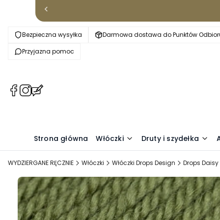
Bezpieczna wysyłka
Darmowa dostawa do Punktów Odbioru
Przyjazna pomoc
(Otwiera
(Otwiera
(Otwiera
się
się
się
w
w
w
nowej
nowej
nowej
karcie)
karcie)
karcie)
Strona główna
Włóczki
Druty i szydełka
WYDZIERGANE RĘCZNIE
Włóczki
Włóczki Drops Design
Drops Daisy