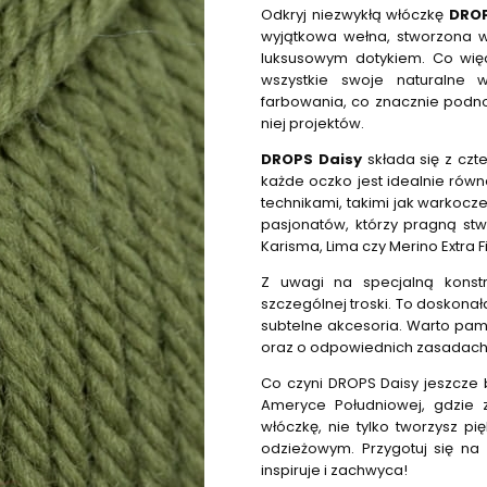
Odkryj niezwykłą włóczkę
DROP
wyjątkowa wełna, stworzona w
luksusowym dotykiem. Co więc
wszystkie swoje naturalne 
farbowania, co znacznie podnos
niej projektów.
DROPS Daisy
składa się z czte
każde oczko jest idealnie równ
technikami, takimi jak warkocze
pasjonatów, którzy pragną stw
Karisma, Lima czy Merino Extra F
Z uwagi na specjalną konstr
szczególnej troski. To doskona
subtelne akcesoria. Warto pami
oraz o odpowiednich zasadach 
Co czyni DROPS Daisy jeszcze 
Ameryce Południowej, gdzie 
włóczkę, nie tylko tworzysz pi
odzieżowym. Przygotuj się na
inspiruje i zachwyca!