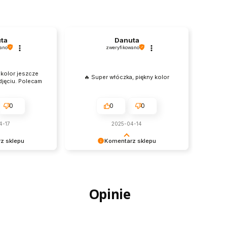
ta
Danuta
ano
zweryfikowano
 kolor jeszcze
🔥 Super włóczka, piękny kolor
zdjęciu. Polecam
0
0
0
4-17
2025-04-14
z sklepu
Komentarz sklepu
 słowa!
Cieszy nas Twoja miła opinia i
święcony na
zaufanie. Jesteśmy wdzięczni za tak
nami Twoim
wspaniałych klientów jak Ty. Z
esteśmy
pozdrowieniami, obsługa sklepu.
Opinie
 takich klientów.
obsługa sklepu.