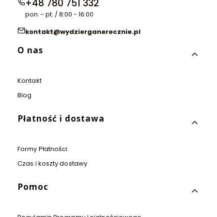
+48 780 751 332
pon. - pt. / 8:00 - 16:00
kontakt@wydzierganerecznie.pl
Linki w stopce
O nas
Kontakt
Blog
Płatność i dostawa
Formy Płatności
Czas i koszty dostawy
Pomoc