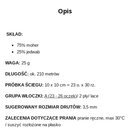
Opis
SKŁAD:
75% moher
25% jedwab
WAGA:
25 g
DŁUGOŚĆ:
ok. 210 metrów
PRÓBKA ŚCIEGU:
10 x 10 cm = 23 o. x 30 rz.
GRUPA WŁOCZKI:
A (23 - 26 oczek
)
/ 2 ply/ lace
SUGEROWANY ROZMIAR DRUTÓW:
3,5 mm
ZALECENIA DOTYCZĄCE PRANIA
pranie ręczne, max 30°C
/ suszyć rozłożone na płasko