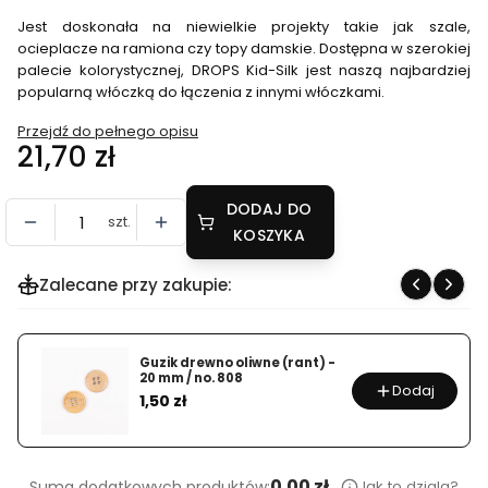
Jest doskonała na niewielkie projekty takie jak szale,
ocieplacze na ramiona czy topy damskie. Dostępna w szerokiej
palecie kolorystycznej, DROPS Kid-Silk jest naszą najbardziej
popularną włóczką do łączenia z innymi włóczkami.
Przejdź do pełnego opisu
Cena
21,70 zł
DODAJ DO
szt.
KOSZYKA
Zalecane przy zakupie:
Guzik drewno oliwne (rant) -
20 mm / no. 808
Dodaj
Cena
1,50 zł
0.00 zł
Jak to dziala?
Suma dodatkowych produktów: