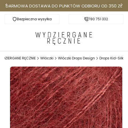
DARMOWA DOSTAWA DO PUNKTÓW ODBIORU OD 350 ZŁ
Bezpieczna wysyłka
Darmowa dostawa do Punktów Odbioru od 350
780 751 332
k
YDZIERGANE RĘCZNIE
Włóczki
Włóczki Drops Design
Drops Kid-Silk