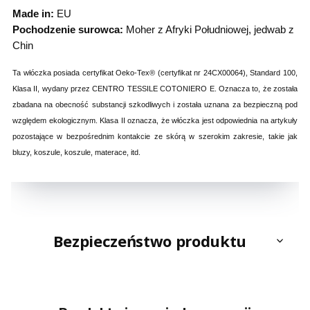
Made in:
EU
Pochodzenie surowca:
Moher z Afryki Południowej, jedwab z
Chin
Ta włóczka posiada certyfikat Oeko-Tex® (certyfikat nr 24CX00064), Standard 100,
Klasa II, wydany przez CENTRO TESSILE COTONIERO E. Oznacza to, że została
zbadana na obecność substancji szkodliwych i została uznana za bezpieczną pod
względem ekologicznym. Klasa II oznacza, że włóczka jest odpowiednia na artykuły
pozostające w bezpośrednim kontakcie ze skórą w szerokim zakresie, takie jak
bluzy, koszule, koszule, materace, itd.
Bezpieczeństwo produktu