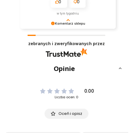
0
0
w tym tygodniu
Komentarz sklepu
Dziękujemy za tak pozytywną opinię - to czysta
przyjemność obsługiwać takich klientów!
zebranych i zweryfikowanych przez
Doceniamy czas i wysiłek włożony w podzielenie
się z nami Twoimi doświadczeniami. Do
zobaczenia!
Opinie
0.00
Liczba ocen: 0
Oceń i opisz