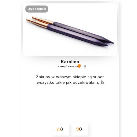
podgląd
Karolina
zweryfikowano
Zakupy w waszym sklepie są super
,wszystko takie jak oczekiwałam, 👍️
0
0