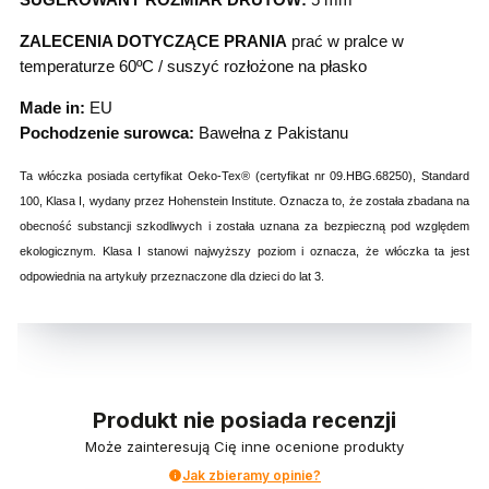
ZALECENIA DOTYCZĄCE PRANIA
prać w pralce w
temperaturze 60ºC / suszyć rozłożone na płasko
Made in:
EU
Pochodzenie surowca:
Bawełna z Pakistanu
Ta włóczka posiada certyfikat Oeko-Tex® (certyfikat nr 09.HBG.68250), Standard
100, Klasa I, wydany przez Hohenstein Institute. Oznacza to, że została zbadana na
obecność substancji szkodliwych i została uznana za bezpieczną pod względem
ekologicznym. Klasa I stanowi najwyższy poziom i oznacza, że włóczka ta jest
odpowiednia na artykuły przeznaczone dla dzieci do lat 3.
Produkt nie posiada recenzji
Może zainteresują Cię inne ocenione produkty
Jak zbieramy opinie?