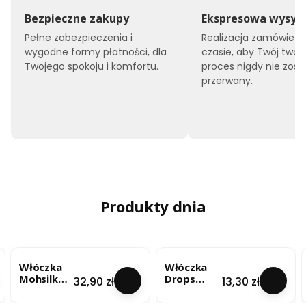
Bezpieczne zakupy
Ekspresowa wysył
Pełne zabezpieczenia i
Realizacja zamówień 
wygodne formy płatności, dla
czasie, aby Twój twór
Twojego spokoju i komfortu.
proces nigdy nie zost
przerwany.
Produkty dnia
Włóczka
Włóczka
Mohsilko –
Drops
Cena
Cena
32,90 zł
13,30 zł
Limonkow
Brushed
y Blask
Alpaca Silk