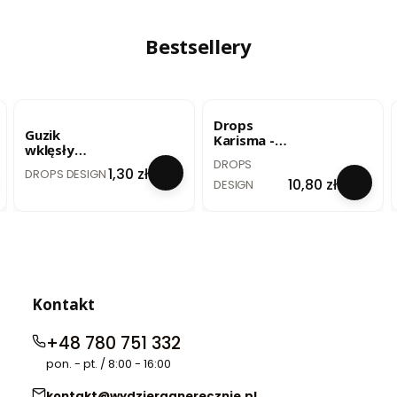
(4724) 25g
- lody
pistacjowe
/ uni colour
Bestsellery
33
BESTSELLER
BESTSELLER
Drops
Guzik
Karisma -
wklęsły
szary
PRODUCENT
DROPS
biały - 20
PRODUCENT
perłowy /
Cena
1,30 zł
DROPS DESIGN
mm / no. 522
Cena
10,80 zł
mix 72
DESIGN
Kontakt
+48 780 751 332
pon. - pt. / 8:00 - 16:00
kontakt@wydzierganerecznie.pl