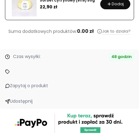
Sorbet Cytrynowy (9119) 50g
Dodaj
Cena
22,90 zł
0.00 zł
Jak to dziala?
Suma dodatkowych produktów:
Czas wysyłki:
48 godzin
Zapytaj o produkt
Udostępnij