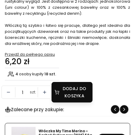
rustykalny wygląd. Jest dostępna w 2 rodzajach: jednokolorowa
(uni colour) w 100% z czesankowej bawełny oraz w 100% z
bawełny z recyklingu (recycled denim).
Włóczką tą szybko i łatwo się pracuje, dlatego jest idealna dla
początkujących dziewiarek oraz na takie produkty jak na łapki i
ściereczki kuchenne, ręczniki i śliniaki niemowlęce; doskonała
dla wrażliwej skóry, nie podrażnia jej i nie drapie.
Przejdź do pełnego opisu
Cena
6,20 zł
4
osoby kupiły
18 szt.
DODAJ DO
szt.
KOSZYKA
Zalecane przy zakupie:
Włóczka My Time Merino –