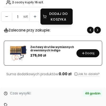
2
osoby kupiły
16 szt.
DODAJ DO
szt.
KOSZYKA
Zalecane przy zakupie:
Zestawy drutów wymiennych
drewnianych Indigo
Dodaj
Cena
275,00 zł
0.00 zł
Jak to dziala?
Suma dodatkowych produktów:
Czas wysyłki:
48 godzin