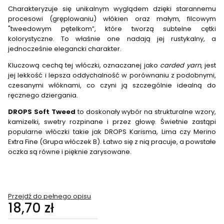
Charakteryzuje się unikalnym wyglądem dzięki starannemu
procesowi (gręplowaniu) włókien oraz małym, filcowym
"tweedowym pętelkom”, które tworzą subtelne cętki
kolorystyczne. To właśnie one nadają jej rustykalny, a
jednocześnie elegancki charakter.
Kluczową cechą tej włóczki, oznaczanej jako
carded yarn
, jest
jej lekkość i lepsza oddychalność w porównaniu z podobnymi,
czesanymi włóknami, co czyni ją szczególnie idealną do
ręcznego dziergania.
DROPS Soft Tweed
to doskonały wybór na strukturalne wzory,
kamizelki, swetry rozpinane i przez głowę. Świetnie zastąpi
popularne włóczki takie jak DROPS Karisma, Lima czy Merino
Extra Fine (Grupa włóczek B). Łatwo się z nią pracuje, a powstałe
oczka są równe i pięknie zarysowane.
Przejdź do pełnego opisu
Cena
18,70 zł