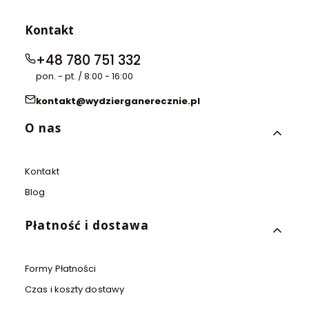
Kontakt
+48 780 751 332
pon. - pt. / 8:00 - 16:00
kontakt@wydzierganerecznie.pl
Linki w stopce
O nas
Kontakt
Blog
Płatność i dostawa
Formy Płatności
Czas i koszty dostawy