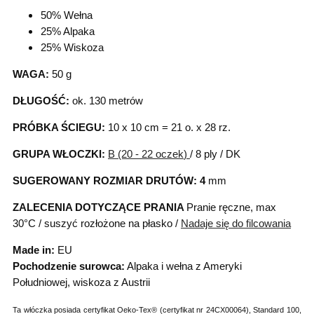
50% Wełna
25% Alpaka
25% Wiskoza
WAGA:
50 g
DŁUGOŚĆ:
ok. 130 metrów
PRÓBKA ŚCIEGU:
10 x 10 cm = 21 o. x 28 rz.
GRUPA WŁOCZKI:
B (20 - 22 oczek
)
/ 8 ply / DK
SUGEROWANY ROZMIAR DRUTÓW: 4
mm
ZALECENIA DOTYCZĄCE PRANIA
Pranie ręczne, max
30°C / suszyć rozłożone na płasko /
Nadaje się do filcowania
Made in:
EU
Pochodzenie surowca:
Alpaka i wełna z Ameryki
Południowej, wiskoza z Austrii
Ta włóczka posiada certyfikat Oeko-Tex® (certyfikat nr 24CX00064), Standard 100,