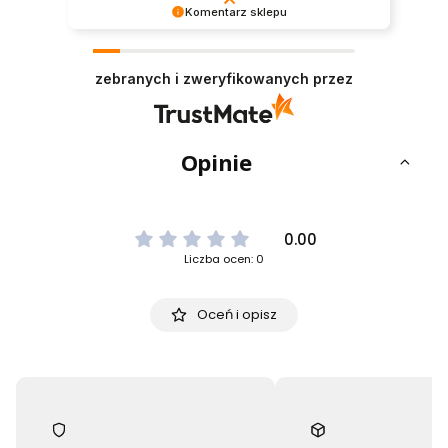
Komentarz sklepu
Dziękujemy za tak pozytywną opinię - to czysta
przyjemność obsługiwać takich klientów!
zebranych i zweryfikowanych przez
Doceniamy czas i wysiłek włożony w podzielenie
się z nami Twoimi doświadczeniami. Do
zobaczenia!
Opinie
0.00
Liczba ocen: 0
Oceń i opisz