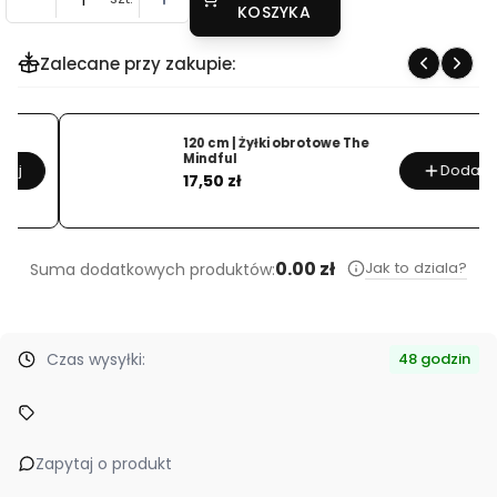
KOSZYKA
Zalecane przy zakupie:
120 cm | Żyłki obrotowe The
Mindful
Dodaj
Cena
17,50 zł
0.00 zł
Jak to dziala?
Suma dodatkowych produktów:
Czas wysyłki:
48 godzin
Zapytaj o produkt