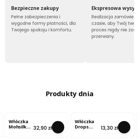
Bezpieczne zakupy
Ekspresowa wysył
Pełne zabezpieczenia i
Realizacja zamówień 
wygodne formy płatności, dla
czasie, aby Twój twór
Twojego spokoju i komfortu.
proces nigdy nie zost
przerwany.
Produkty dnia
Włóczka
Włóczka
Mohsilko –
Drops
Cena
Cena
32,90 zł
13,30 zł
Limonkow
Brushed
y Blask
Alpaca Silk