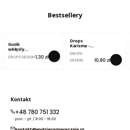
(4724) 25g
- lody
pistacjowe
/ uni colour
Bestsellery
33
BESTSELLER
BESTSELLER
Drops
Guzik
Karisma -
wklęsły
szary
PRODUCENT
DROPS
biały - 20
PRODUCENT
perłowy /
Cena
1,30 zł
DROPS DESIGN
mm / no. 522
Cena
10,80 zł
mix 72
DESIGN
Kontakt
+48 780 751 332
pon. - pt. / 8:00 - 16:00
kontakt@wydzierganerecznie.pl