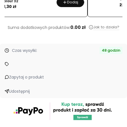
Dodaj
Cena
22,90 zł
…
0.00 zł
Jak to dziala?
Suma dodatkowych produktów:
Czas wysyłki:
48 godzin
Zapytaj o produkt
Udostępnij