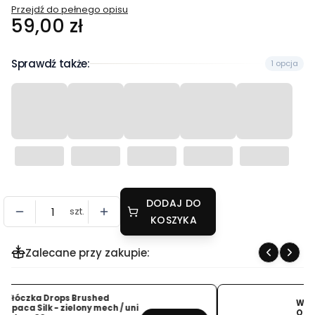
Przejdź do pełnego opisu
Cena
59,00 zł
Sprawdź także:
1 opcja
DODAJ DO
szt.
KOSZYKA
Zalecane przy zakupie:
Włóczka My Time Merino –
Oliwkowa Zieleń (9612) 50g