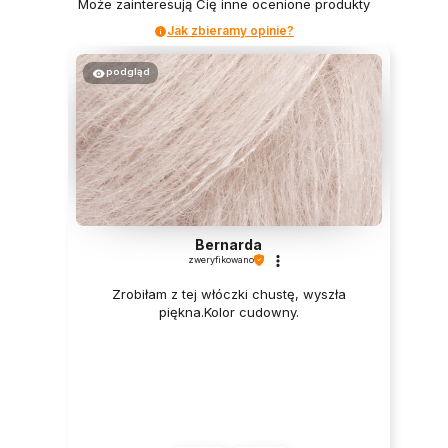
Może zainteresują Cię inne ocenione produkty
Jak zbieramy opinie?
podgląd
Bernarda
zweryfikowano
Zrobiłam z tej włóczki chustę, wyszła
piękna.Kolor cudowny.