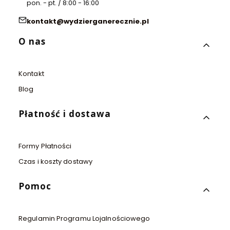
pon. - pt. / 8:00 - 16:00
kontakt@wydzierganerecznie.pl
Linki w stopce
O nas
Kontakt
Blog
Płatność i dostawa
Formy Płatności
Czas i koszty dostawy
Pomoc
Regulamin Programu Lojalnościowego