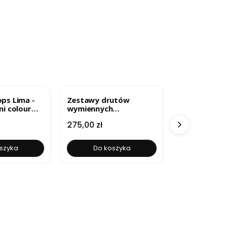
BESTSELLER
ps Lima -
Zestawy drutów
Druty wymi
ni colour
wymiennych
stalowe The
drewnianych Indigo
Cena
Cena
275,00 zł
29,90 zł
szyka
Do koszyka
Zobacz 