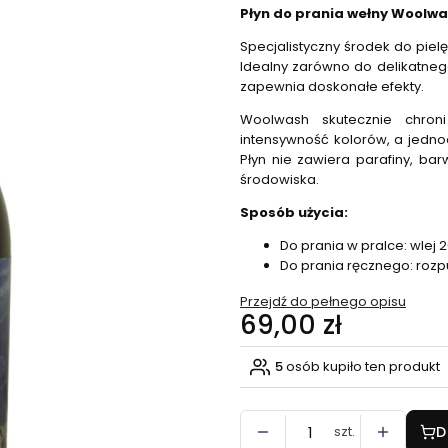
Płyn do prania wełny Woolwa
Specjalistyczny środek do piel
Idealny zarówno do delikatneg
zapewnia doskonałe efekty.
Woolwash skutecznie chroni
intensywność kolorów, a jedno
Płyn nie zawiera parafiny, ba
środowiska.
Sposób użycia:
Do prania w pralce: wlej 
Do prania ręcznego: rozpu
Przejdź do pełnego opisu
Cena
69,00 zł
5
osób kupiło ten produkt
szt.
D