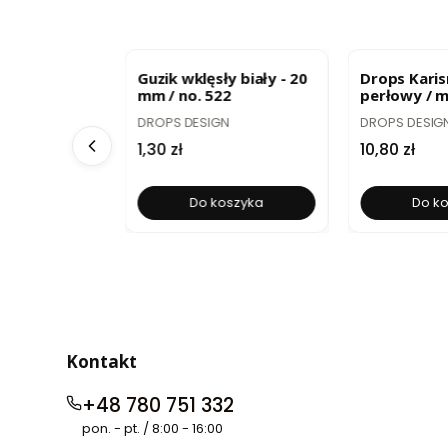
R
BESTSELLER
BESTSELLE
y Time
Guzik wklęsły biały - 20
Drops Karis
orbet
mm / no. 522
perłowy / m
(9119) 50g
PRODUCENT
PRODUCENT
DROPS DESIGN
DROPS DESIG
Cena
Cena
1,30 zł
10,80 zł
oszyka
Do koszyka
Do k
Kontakt
+48 780 751 332
pon. - pt. / 8:00 - 16:00