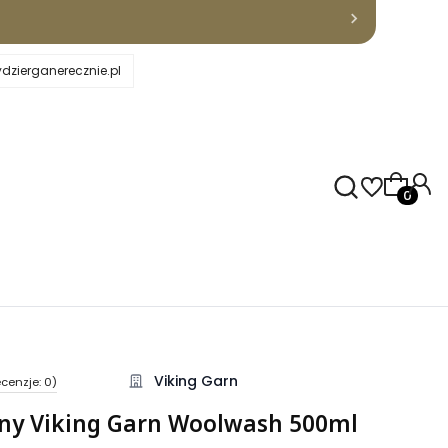
dzierganerecznie.pl
Produkty
Viking Garn
cenzje: 0)
kcji Opinie
łny Viking Garn Woolwash 500ml