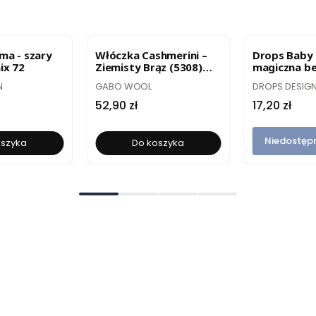
R
BESTSELLER
BESTSELLE
ma - szary
Włóczka Cashmerini –
Drops Baby 
ix 72
Ziemisty Brąz (5308)
magiczna be
50g
105
PRODUCENT
PRODUCENT
N
GABO WOOL
DROPS DESIG
Cena
Cena
52,90 zł
17,20 zł
Niedostęp
oszyka
Do koszyka