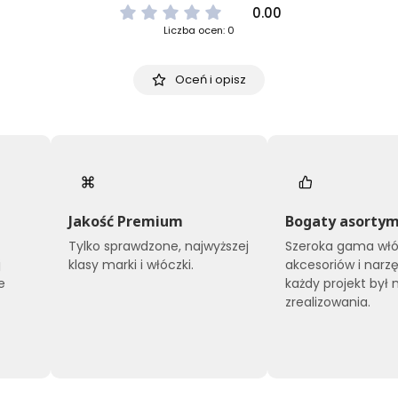
0.00
Liczba ocen: 0
Oceń i opisz
Jakość Premium
Bogaty asorty
Tylko sprawdzone, najwyższej
Szeroka gama włó
j
klasy marki i włóczki.
akcesoriów i narzę
e
każdy projekt był 
zrealizowania.