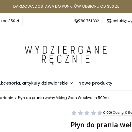
DARMOWA DOSTAWA DO PUNKTÓW ODBIORU OD 350 ZŁ
 od 350 zł
780 751 332
kontakt@wy
Akcesoria, artykuły dziewiarskie
Nowe produkty
 dzianin
Płyn do prania wełny Viking Garn Woolwash 500ml
0.00
(Oceny: 0 Re
Przejdź do se
Płyn do prania we