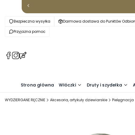
Bezpieczna wysyłka
Darmowa dostawa do Punktów Odbioru
Przyjazna pomoc
(Otwiera
(Otwiera
(Otwiera
się
się
się
w
w
w
nowej
nowej
nowej
karcie)
karcie)
karcie)
Strona główna
Włóczki
Druty i szydełka
WYDZIERGANE RĘCZNIE
Akcesoria, artykuły dziewiarskie
Pielęgnacja