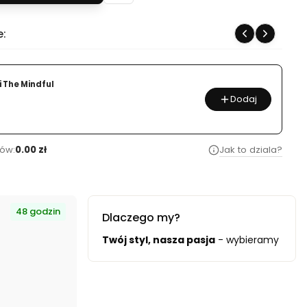
e:
ki The Mindful
Dodaj
ów:
0.00 zł
Jak to dziala?
48 godzin
Dlaczego my?
dą i oszczędnościami.
Twój styl, nasza pasja
- wybieramy tylko 