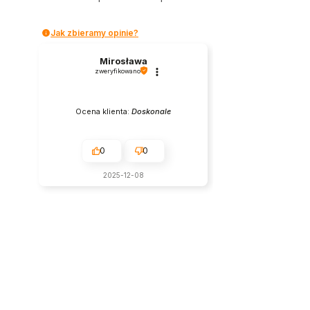
Jak zbieramy opinie?
Mirosława
zweryfikowano
Ocena klienta:
Doskonale
0
0
2025-12-08