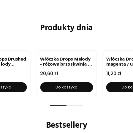
Produkty dnia
ops Brushed
Włóczka Drops Melody
Włóczka Dro
- lody
- różowa brzoskwinia /
magenta / u
 uni colour
uni colour 25
9028
Cena
Cena
20,60 zł
11,20 zł
oszyka
Do koszyka
Do ko
Bestsellery