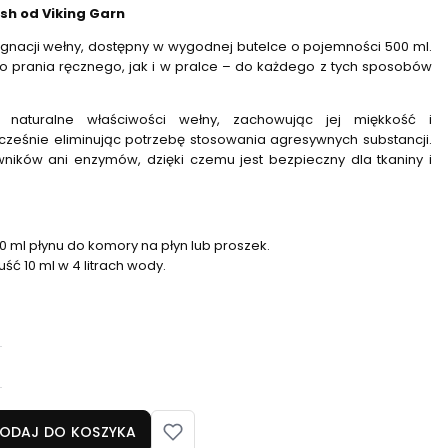
sh od Viking Garn
ęgnacji wełny, dostępny w wygodnej butelce o pojemności 500 ml.
o prania ręcznego, jak i w pralce – do każdego z tych sposobów
 naturalne właściwości wełny, zachowując jej miękkość i
cześnie eliminując potrzebę stosowania agresywnych substancji.
rwników ani enzymów, dzięki czemu jest bezpieczny dla tkaniny i
20 ml płynu do komory na płyn lub proszek.
ść 10 ml w 4 litrach wody.
ODAJ DO KOSZYKA