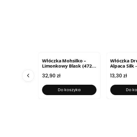
ma - średni
Włóczka Mohsilko –
Włóczka Dr
lour 33
Limonkowy Blask (4724)
Alpaca Silk 
25g
pistacjowe /
Cena
Cena
32,90 zł
13,30 zł
33
oszyka
Do koszyka
Do k