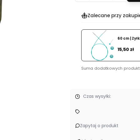
Zalecane przy zakupi
60 cm | Żył
Dodaj
Cena
15,50 zł
Suma dodatkowych produkt
Czas wysyłki:
romocje
- bo wierzymy, że tworzenie powinno iść w parze z wygo
Zapytaj o produkt