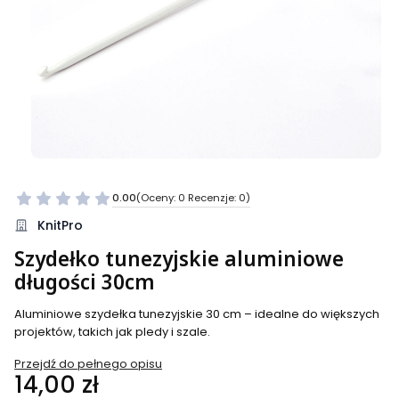
0.00
(Oceny: 0 Recenzje: 0)
Przejdź do sekcji Opinie
KnitPro
Szydełko tunezyjskie aluminiowe
długości 30cm
Aluminiowe szydełka tunezyjskie 30 cm – idealne do większych
projektów, takich jak pledy i szale.
Przejdź do pełnego opisu
Cena
14,00 zł