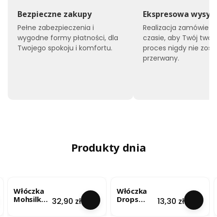
Bezpieczne zakupy
Ekspresowa wysył
Pełne zabezpieczenia i
Realizacja zamówień 
wygodne formy płatności, dla
czasie, aby Twój twór
Twojego spokoju i komfortu.
proces nigdy nie zost
przerwany.
Produkty dnia
Włóczka
Włóczka
Mohsilko –
Drops
Cena
Cena
32,90 zł
13,30 zł
Limonkow
Brushed
y Blask
Alpaca Silk