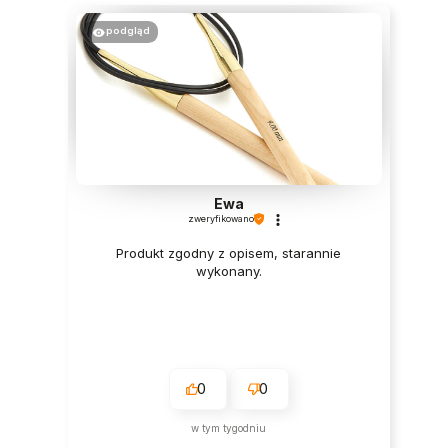
podgląd
Ewa
zweryfikowano
Produkt zgodny z opisem, starannie
wykonany.
0
0
w tym tygodniu