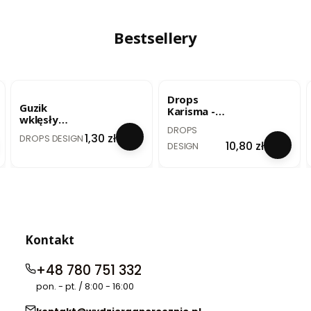
(4724) 25g
- lody
pistacjowe
/ uni colour
Bestsellery
33
BESTSELLER
BESTSELLER
Drops
Guzik
Karisma -
wklęsły
szary
PRODUCENT
DROPS
biały - 20
PRODUCENT
perłowy /
Cena
1,30 zł
DROPS DESIGN
mm / no. 522
Cena
10,80 zł
mix 72
DESIGN
Kontakt
+48 780 751 332
pon. - pt. / 8:00 - 16:00