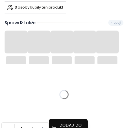
3
osoby kupiły ten produkt
Sprawdź także:
4 opcji
Wybierz wariant produktu:
Poszczególne warianty mogą różnić się ceną
*
Rozmiar
Wybierz
DODAJ DO