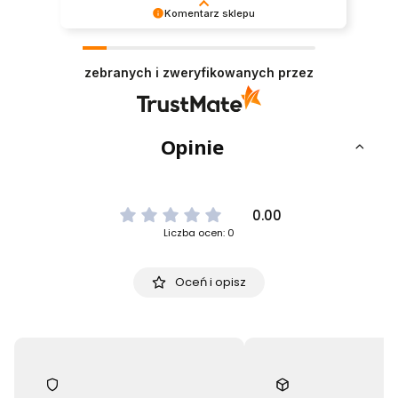
Komentarz sklepu
Dziękujemy za tak pozytywną opinię - to czysta
przyjemność obsługiwać takich klientów!
zebranych i zweryfikowanych przez
Doceniamy czas i wysiłek włożony w podzielenie
się z nami Twoimi doświadczeniami. Do
zobaczenia!
Opinie
0.00
Liczba ocen: 0
Oceń i opisz