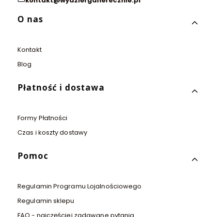
kontakt@wydzierganerecznie.pl
Linki w stopce
O nas
Kontakt
Blog
Płatność i dostawa
Formy Płatności
Czas i koszty dostawy
Pomoc
Regulamin Programu Lojalnościowego
Regulamin sklepu
FAQ - najczęściej zadawane pytania