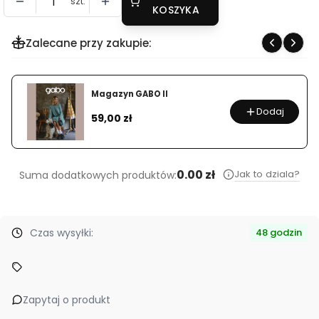
szt.
KOSZYKA
Zalecane przy zakupie:
Magazyn GABO I
Dodaj
Cena
49,00 zł
0.00 zł
Jak to dziala?
Suma dodatkowych produktów:
Czas wysyłki:
48 godzin
Zapytaj o produkt