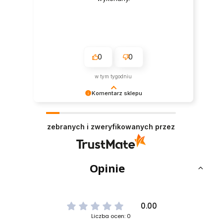
0
0
w tym tygodniu
Komentarz sklepu
Dziękujemy za tak pozytywną opinię - to czysta
przyjemność obsługiwać takich klientów!
zebranych i zweryfikowanych przez
Doceniamy czas i wysiłek włożony w podzielenie
się z nami Twoimi doświadczeniami. Do
zobaczenia!
Opinie
0.00
Liczba ocen: 0