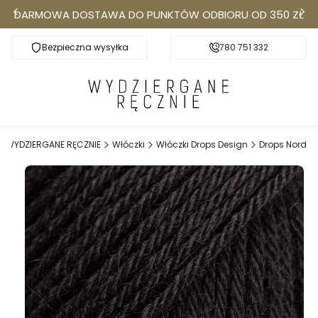
DARMOWA DOSTAWA DO PUNKTÓW ODBIORU OD 350 ZŁ
Bezpieczna wysyłka
Darmowa dostawa do Punktów Odbioru od 350
780 751 332
k
WYDZIERGANE RĘCZNIE
Włóczki
Włóczki Drops Design
Drops Nord