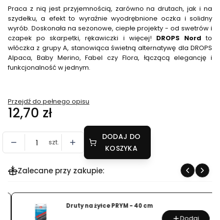
Praca z nią jest przyjemnością, zarówno na drutach, jak i na
szydełku, a efekt to wyraźnie wyodrębnione oczka i solidny
wyrób. Doskonała na sezonowe, ciepłe projekty - od swetrów i
czapek po skarpetki, rękawiczki i więcej!
DROPS Nord
to
włóczka z grupy A, stanowiąca świetną alternatywę dla DROPS
Alpaca, Baby Merino, Fabel czy Flora, łączącą elegancję i
funkcjonalność w jednym.
Przejdź do pełnego opisu
Cena
12,70 zł
DODAJ DO
szt.
KOSZYKA
Zalecane przy zakupie:
Druty na żyłce PRYM - 40 cm
Dodaj