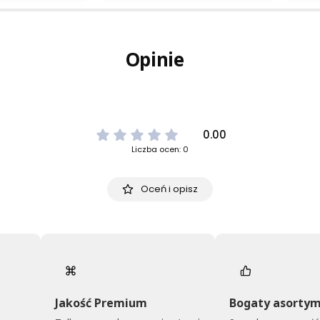
 pozytywną opinię
Dziękujemy za tak pozytywną opinię
Dzięku
emność obsługiwać
- to czysta przyjemność obsługiwać
Ciesz
oceniamy czas i
takich klientów! Doceniamy czas i
bezpr
 podzielenie się z
wysiłek włożony w podzielenie się z
zapew
Opinie
iadczeniami. Do
nami Twoimi doświadczeniami. Do
świetn
zobaczenia!
jeszcz
0.00
Liczba ocen: 0
Oceń i opisz
Jakość Premium
Bogaty asorty