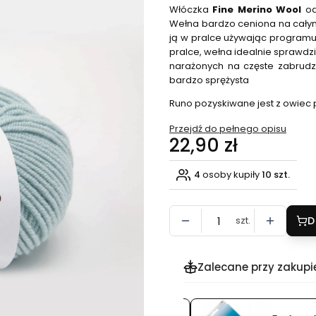
Włóczka
Fine Merino Wool
o
Wełna bardzo ceniona na całym
ją w pralce używając programu
pralce, wełna idealnie sprawdzi
narażonych na częste zabrudz
bardzo sprężysta
Runo pozyskiwane jest z owiec
Przejdź do pełnego opisu
Cena
22,90 zł
4
osoby kupiły
10 szt.
szt.
D
Zalecane przy zakupi