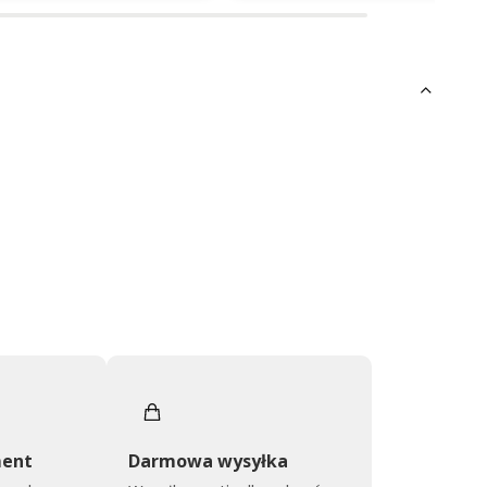
jemy za miłe słowa!
Dziękujemy bardzo za Twoją opinię!
ymy się, że zakup przeszedł
Twoja recenzja wiele dla nas znaczy
oblemowo, oraz, że możemy
- dzięki niej wiemy, że jesteśmy na
nić odpowiednią obsługę tak
właściwym torze :) Z
ym klientom. Dziękujemy raz
pozdrowieniami, obsługa sklepu.
e!
ment
Darmowa wysyłka