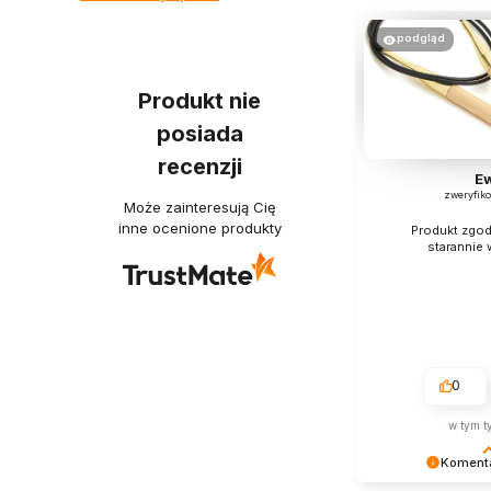
podgląd
Produkt nie
posiada
recenzji
E
zweryfik
Może zainteresują Cię
inne ocenione produkty
Produkt zgod
starannie
0
w tym t
Komenta