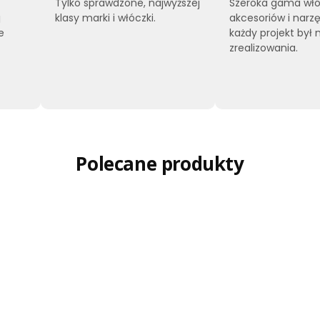
Tylko sprawdzone, najwyższej
Szeroka gama włó
j
klasy marki i włóczki.
akcesoriów i narzę
e
każdy projekt był 
zrealizowania.
Polecane produkty