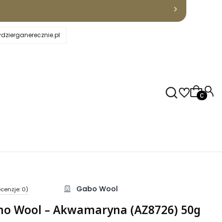
dzierganerecznie.pl
Produkty
Gabo Wool
cenzje: 0)
kcji Opinie
ino Wool – Akwamaryna (AZ8726) 50g