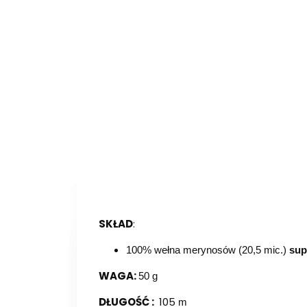
SKŁAD
:
100% wełna merynosów (20,5 mic.)
sup
WAGA:
50 g
DŁUGOŚĆ :
105
m