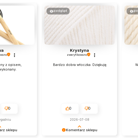
podgląd
po
wa
Krystyna
owano
zweryfikowano
ny z opisem,
Bardzo dobra włoczka. Dziękuję
W
 wykonany.
0
0
0
ygodniu
2026-07-08
rz sklepu
Komentarz sklepu