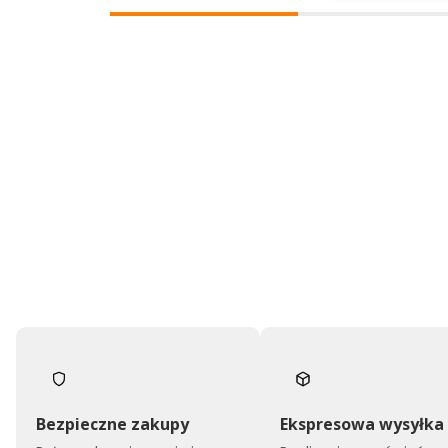
Dziękujemy za tak
- to czysta przyj
takich klientów! D
wysiłek włożony w
nami Twoimi dośw
zobaczenia!
Bezpieczne zakupy
Ekspresowa wysyłka