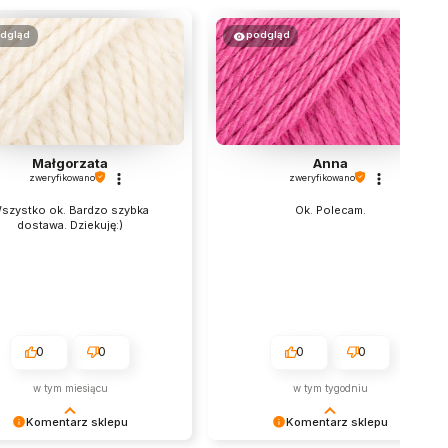
dgląd
podgląd
Małgorzata
Anna
zweryfikowano
zweryfikowano
szystko ok. Bardzo szybka
Ok. Polecam.
dostawa. Dziekuję:)
0
0
0
0
w tym miesiącu
w tym tygodniu
Komentarz sklepu
Komentarz sklepu