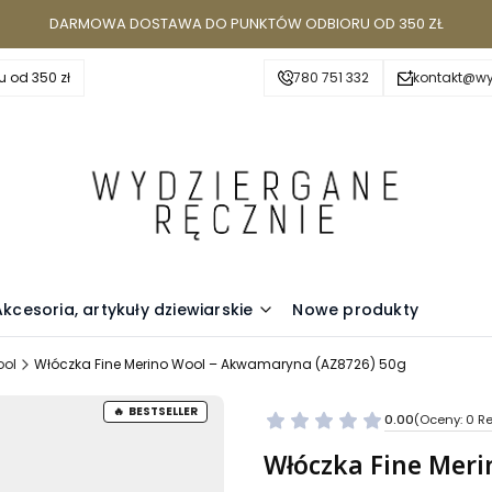
DARMOWA DOSTAWA DO PUNKTÓW ODBIORU OD 350 ZŁ
 od 350 zł
780 751 332
kontakt@wy
Akcesoria, artykuły dziewiarskie
Nowe produkty
ool
Włóczka Fine Merino Wool – Akwamaryna (AZ8726) 50g
BESTSELLER
0.00
(Oceny: 0 Re
Przejdź do se
Włóczka Fine Mer