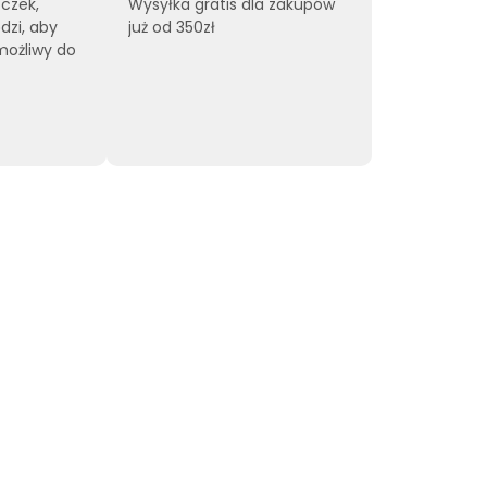
czek,
Wysyłka gratis dla zakupów
dzi, aby
już od 350zł
możliwy do