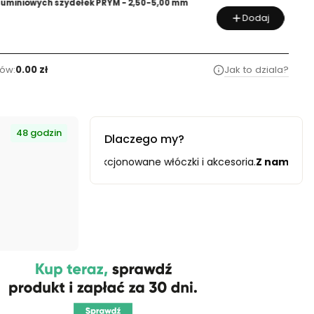
miniowych szydełek PRYM - 2,50-5,00 mm
Dodaj
ów:
0.00 zł
Jak to dziala?
48 godzin
Dlaczego my?
 włóczki i akcesoria.
Z nami to nie tylko zakupy
– to partners