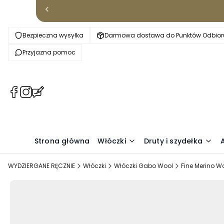
Bezpieczna wysyłka
Darmowa dostawa do Punktów Odbioru
Przyjazna pomoc
(Otwiera
(Otwiera
(Otwiera
się
się
się
w
w
w
nowej
nowej
nowej
karcie)
karcie)
karcie)
Strona główna
Włóczki
Druty i szydełka
WYDZIERGANE RĘCZNIE
Włóczki
Włóczki Gabo Wool
Fine Merino W