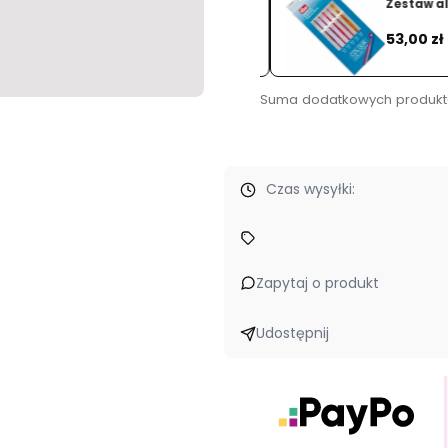
Zestaw alu
Dodaj
Cena
53,00 zł
Suma dodatkowych produkt
Czas wysyłki:
styl, nasza pasja
- wybieramy tylko starannie wyselekcjonowane
Zapytaj o produkt
Udostępnij