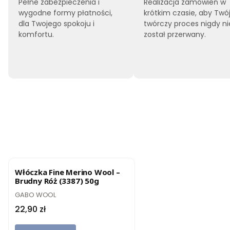
Pełne zabezpieczenia i
Realizacja zamówień w
wygodne formy płatności,
krótkim czasie, aby Twó
dla Twojego spokoju i
twórczy proces nigdy ni
komfortu.
został przerwany.
BESTSELLER
Włóczka Fine Merino Wool –
Brudny Róż (3387) 50g
PRODUCENT
GABO WOOL
Cena
22,90 zł