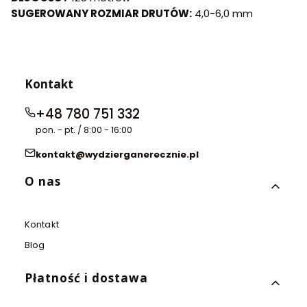
SUGEROWANY ROZMIAR DRUTÓW:
4,0-6,0 mm
Kontakt
+48 780 751 332
pon. - pt. / 8:00 - 16:00
kontakt@wydzierganerecznie.pl
Linki w stopce
O nas
Kontakt
Blog
Płatność i dostawa