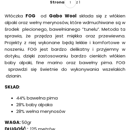
z 1
Strona
Włóczka
FOG
od
Gabo Wool
składa się z włókien
alpaki oraz wełny merynosów, które wdmuchiwane są w
środek plecionego, bawełnianego ”tunelu”. Metoda ta
sprawia, że przędza jest miękka oraz przewiewna.
Projekty z niej wykonane będą lekkie i komfortowe w
noszeniu. FOG jest bardzo delikatny i przyjemny w
dotyku, dzięki zastosowaniu bardzo cienkich włókien
baby alpaki, fine marino oraz bawełny pima. FOG
sprawdzi się świetnie do wykonywania wszelakich
dzianin.
SKŁAD
:
44% bawełna pima
28% baby alpaka
28% wełna merynosów
WAGA:
50gr
DŁUGOŚĆ :
125 metrów