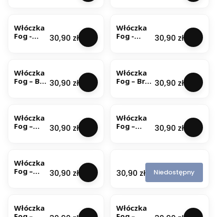
(6629)
Szałwia
50g
(6918) 50g
Włóczka
Włóczka
Fog -
Fog -
Cena
Cena
30,90 zł
30,90 zł
Wenge
Zielona
(6351)
Herbata
50g
(6477) 50g
Włóczka
Włóczka
Fog – Beż
Fog – Brąz
Cena
Cena
30,90 zł
30,90 zł
(6680)
(6121) 50g
50g
Włóczka
Włóczka
Fog –
Fog –
Cena
Cena
30,90 zł
30,90 zł
Chabrow
Jasny
y
Szary
BESTSELLER
Niebieski
(6546) 50g
(6176)
Włóczka
W
50g
Fog –
ł
Cena
Cena
Niedostępny
30,90 zł
30,90 zł
Leśna
ó
Zieleń
c
BESTSELLER
(6172)
z
50g
k
Włóczka
Włóczka
a
Fog –
Fog –