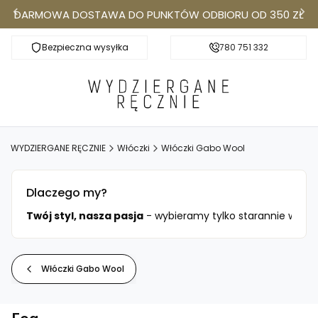
DARMOWA DOSTAWA DO PUNKTÓW ODBIORU OD 350 ZŁ
Bezpieczna wysyłka
Darmowa dostawa do Punktów Odbioru od 350
780 751 332
k
WYDZIERGANE RĘCZNIE
Włóczki
Włóczki Gabo Wool
Dlaczego my?
ciami.
Twój styl, nasza pasja
- wybieramy tylko starannie wysele
Włóczki Gabo Wool