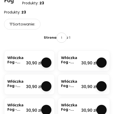
Fog
Produkty:
23
Produkty:
23
Lista produktów
Sortowanie:
Domyślne
z 1
Strona
Włóczka
Włóczka
Fog -
Fog -
Cena
Cena
30,90 zł
30,90 zł
Brudny
Burgund
Róż(6159)
(6910) 50g
BESTSELLER
50g
Włóczka
Włóczka
Fog -
Fog -
Cena
Cena
30,90 zł
30,90 zł
Jasna Lila
Kremowa
(6741)
Biel (6930)
50g
50g
Włóczka
Włóczka
Fog -
Fog -
Cena
Cena
30,90 zł
30,90 zł
Liliowy
Pastelowa