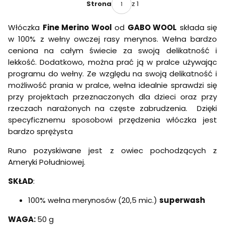
(3099) 50
z 1
Strona
g
Włóczka
Fine Merino Wool
od
GABO WOOL
składa się
w 100% z wełny owczej rasy merynos. Wełna bardzo
ceniona na całym świecie za swoją delikatność i
lekkość. Dodatkowo, można prać ją w pralce używając
programu do wełny. Ze względu na swoją delikatność i
możliwość prania w pralce, wełna idealnie sprawdzi się
przy projektach przeznaczonych dla dzieci oraz przy
rzeczach narażonych na częste zabrudzenia. Dzięki
specyficznemu sposobowi przędzenia włóczka jest
bardzo sprężysta
Runo pozyskiwane jest z owiec pochodzących z
Ameryki Południowej.
SKŁAD
:
100% wełna merynosów (20,5 mic.)
superwash
WAGA:
50 g