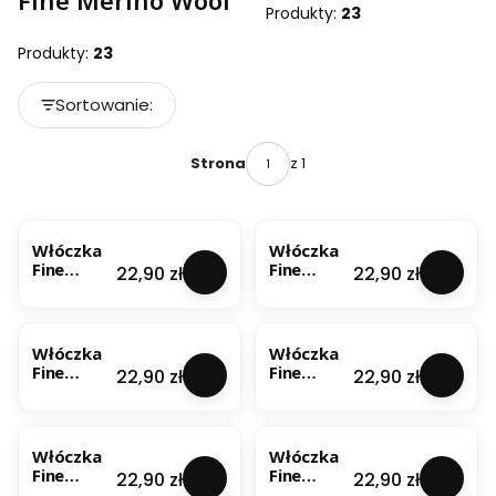
Fine Merino Wool
Produkty:
23
Produkty:
23
Lista produktów
Sortowanie:
Domyślne
z 1
Strona
BESTSELLER
Włóczka
Włóczka
Fine
Fine
Cena
Cena
22,90 zł
22,90 zł
Merino
Merino
Wool –
Wool –
Akwamar
Brudny
yna
Róż (3387)
Włóczka
Włóczka
(AZ8726)
50g
Fine
Fine
Cena
Cena
22,90 zł
22,90 zł
50g
Merino
Merino
Wool –
Wool –
Czekolad
Czerń
a
(500) 50g
Włóczka
Włóczka
(AM3249)
Fine
Fine
Cena
Cena
22,90 zł
22,90 zł
50g
Merino
Merino