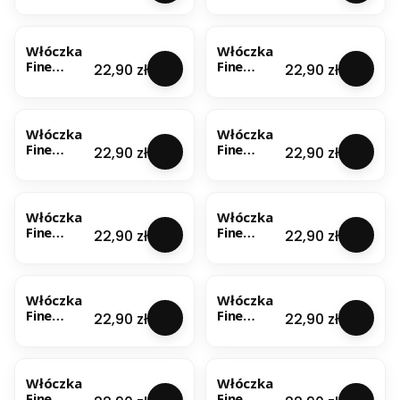
Wool –
Wool –
Czerwień
Jasna Lila
(RJ6569)
(3382)
Włóczka
Włóczka
50g
50g
Fine
Fine
Cena
Cena
22,90 zł
22,90 zł
Merino
Merino
Wool –
Wool –
Jasny Beż
Jasny
(3402)
Szary
Włóczka
Włóczka
50g
(3738)
Fine
Fine
Cena
Cena
22,90 zł
22,90 zł
50g
Merino
Merino
Wool –
Wool –
Lawenda
Leśna
(3818)
Zieleń
Włóczka
Włóczka
50g
(VR1172)
Fine
Fine
Cena
Cena
22,90 zł
22,90 zł
50g
Merino
Merino
Wool –
Wool –
Migdałow
Nocne
y (3412)
Niebo
Włóczka
Włóczka
50g
(3432) 50
Fine
Fine
Cena
Cena
22,90 zł
22,90 zł
g
Merino
Merino
Wool –
Wool –
Patyna
Pomarańc
(3908)
z (3928)
Włóczka
Włóczka
50g
50g
Fine
Fine