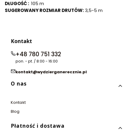
DŁUGOŚĆ :
105 m
SUGEROWANY ROZMIAR DRUTÓW:
3,5-5 m
Kontakt
+48 780 751 332
pon. - pt. / 8:00 - 16:00
kontakt@wydzierganerecznie.pl
Linki w stopce
O nas
Kontakt
Blog
Płatność i dostawa