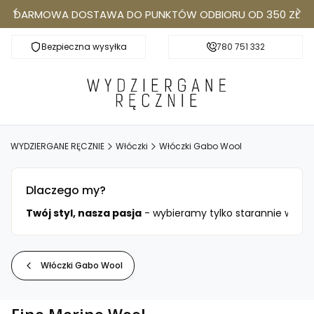
DARMOWA DOSTAWA DO PUNKTÓW ODBIORU OD 350 ZŁ
Bezpieczna wysyłka
Darmowa dostawa do Punktów Odbioru od 350
780 751 332
k
WYDZIERGANE RĘCZNIE
Włóczki
Włóczki Gabo Wool
Dlaczego my?
ciami.
Twój styl, nasza pasja
- wybieramy tylko starannie wysele
Włóczki Gabo Wool