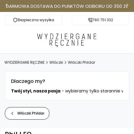
DARMOWA DOSTAWA DO PUNKTÓW ODBIORU OD 350 ZŁ
Bezpieczna wysyłka
Darmowa dostawa do Punktów Odbioru od 350
780 751 332
k
WYDZIERGANE RĘCZNIE
Włóczki
Włóczki Phildar
Dlaczego my?
ciami.
Twój styl, nasza pasja
- wybieramy tylko starannie wysele
Włóczki Phildar