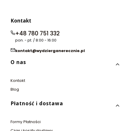
-
-
D
F
a
a
l
u
Kontakt
m
v
a
e
+48 780 751 332
t
(
i
1
pon. - pt. / 8:00 - 16:00
e
3
n
3
kontakt@wydzierganerecznie.pl
(
3
2
)
Linki w stopce
O nas
3
9
1
)
Kontakt
Blog
Płatność i dostawa
Formy Płatności
Czas i koszty dostawy