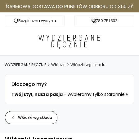
DARMOWA DOSTAWA DO PUNKTÓW ODBIORU OD 350 ZŁ
Bezpieczna wysyłka
Darmowa dostawa do Punktów Odbioru od 350
780 751 332
k
WYDZIERGANE RĘCZNIE
Włóczki
Włóczki wg składu
Dlaczego my?
ciami.
Twój styl, nasza pasja
- wybieramy tylko starannie wysele
Włóczki wg składu