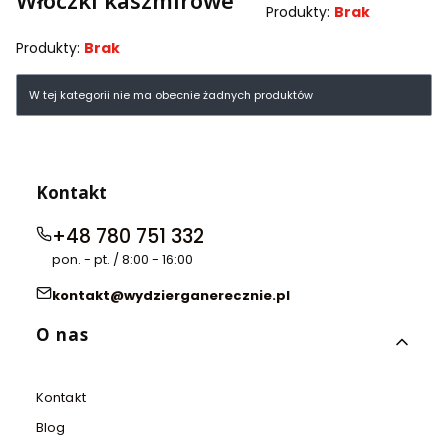
Włóczki kaszmirowe
Produkty:
Brak
Produkty:
Brak
Lista produktów
W tej kategorii nie ma obecnie żadnych produktów
Kontakt
+48 780 751 332
pon. - pt. / 8:00 - 16:00
kontakt@wydzierganerecznie.pl
Linki w stopce
O nas
Kontakt
Blog