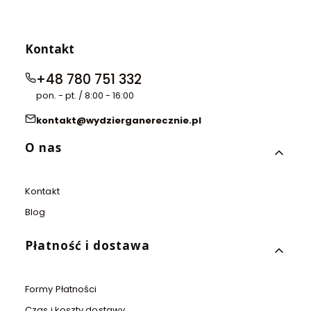
-
-
D
F
a
a
l
u
Kontakt
m
v
a
e
+48 780 751 332
t
(
i
1
pon. - pt. / 8:00 - 16:00
e
3
n
3
kontakt@wydzierganerecznie.pl
(
3
2
)
Linki w stopce
O nas
3
9
1
)
Kontakt
Blog
Płatność i dostawa
Formy Płatności
Czas i koszty dostawy