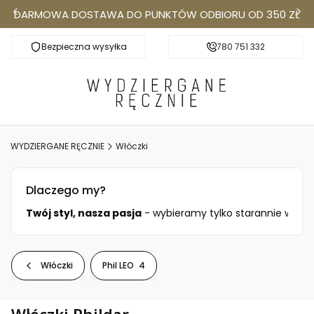
DARMOWA DOSTAWA DO PUNKTÓW ODBIORU OD 350 ZŁ
Bezpieczna wysyłka
Darmowa dostawa do Punktów Odbioru od 350
780 751 332
k
WYDZIERGANE RĘCZNIE
Włóczki
Dlaczego my?
ciami.
Twój styl, nasza pasja
- wybieramy tylko starannie wysele
Włóczki
Phil LEO
4