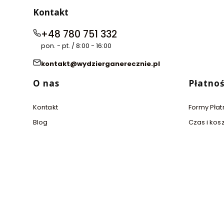
Kontakt
+48 780 751 332
pon. - pt. / 8:00 - 16:00
kontakt@wydzierganerecznie.pl
Linki w stopce
O nas
Płatnoś
Kontakt
Formy Płat
Blog
Czas i kos