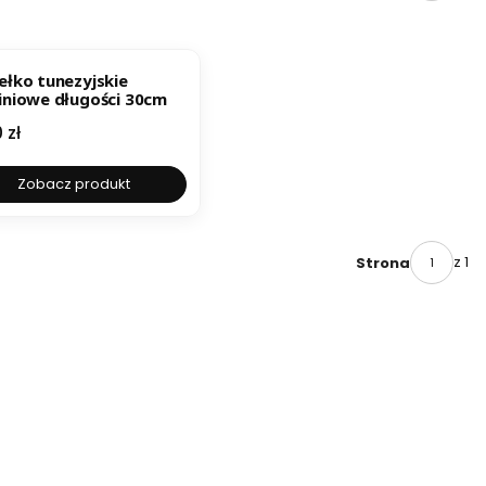
ełko tunezyjskie
iniowe długości 30cm
a
 zł
Zobacz produkt
z 1
Strona