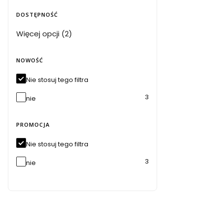
DOSTĘPNOŚĆ
Dostępność
Więcej opcji (2)
NOWOŚĆ
Nie stosuj tego filtra
3
nie
PROMOCJA
Nie stosuj tego filtra
3
nie