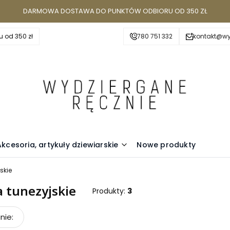
DARMOWA DOSTAWA DO PUNKTÓW ODBIORU OD 350 ZŁ
 od 350 zł
780 751 332
kontakt@wy
Akcesoria, artykuły dziewiarskie
Nowe produkty
skie
a tunezyjskie
Produkty:
3
oduktów
kcjonowane włóczki i akcesoria.
nie:
Z nami to nie tylko zakupy
– t
myślne