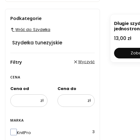
Podkategorie
Długie szy
jednostron
Wróć do: Szydełka
Trendz 30
Cena
13,00 zł
Szydełka tunezyjskie
Zoba
Filtry
Wyczyść
CENA
Cena od
Cena do
zł
zł
MARKA
Marka
3
KnitPro