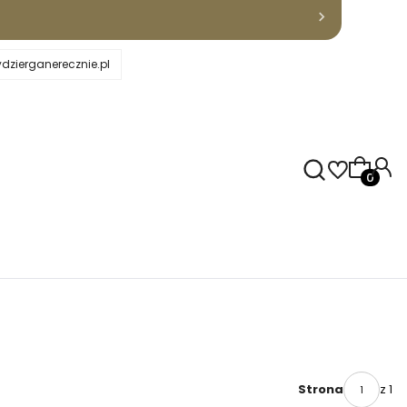
dzierganerecznie.pl
Produkty
o partnerstwo! Słuchamy potrzeb rękodzielników.
Szybka wysyłk
z 1
Strona