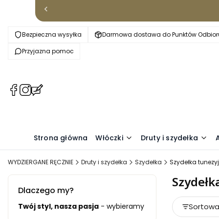
Bezpieczna wysyłka
Darmowa dostawa do Punktów Odbioru
Przyjazna pomoc
(Otwiera
(Otwiera
(Otwiera
się
się
się
w
w
w
nowej
nowej
nowej
karcie)
karcie)
karcie)
Strona główna
Włóczki
Druty i szydełka
WYDZIERGANE RĘCZNIE
Druty i szydełka
Szydełka
Szydełka tunezyj
Szydełk
Dlaczego my?
Lista pr
ciami.
Twój styl, nasza pasja
- wybieramy tylko starannie wysele
Sortowa
Do