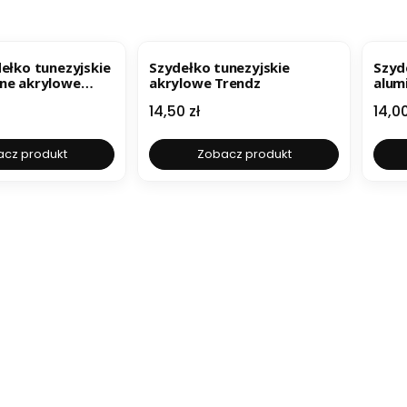
dełko tunezyjskie
Szydełko tunezyjskie
Szyd
ne akrylowe
akrylowe Trendz
alum
cm
Cena
Cen
14,50 zł
14,00
cz produkt
Zobacz produkt