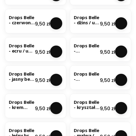
08
Drops Belle
Drops Belle
- czerwony
- dżins / uni
Cena
Cena
9,50 zł
9,50 zł
/ uni colour
colour 15
29
Drops Belle
Drops Belle
- ecru / uni
-
Cena
Cena
9,50 zł
9,50 zł
colour 02
granatowy
/ uni colour
20
Drops Belle
Drops Belle
- jasny beż
-
Cena
Cena
9,50 zł
9,50 zł
/ uni colour
kasztanow
03
y / uni
colour 27
Drops Belle
Drops Belle
- krem
- kryształ
Cena
Cena
9,50 zł
9,50 zł
miętowy /
lodu / uni
uni colour
colour 33
23
Drops Belle
Drops Belle
- leśny brąz
- malwa /