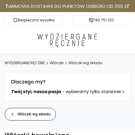
DARMOWA DOSTAWA DO PUNKTÓW ODBIORU OD 350 ZŁ
Bezpieczna wysyłka
Darmowa dostawa do Punktów Odbioru od 350
780 751 332
k
WYDZIERGANE RĘCZNIE
Włóczki
Włóczki wg składu
Dlaczego my?
ciami.
Twój styl, nasza pasja
- wybieramy tylko starannie wysele
Włóczki wg składu