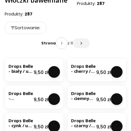
Włóczki bawełniane
Produkty:
287
Produkty:
287
Lista produktów
Sortowanie:
Domyślne
z 11
Strona
Następne produkty
Drops Belle
Drops Belle
- biały / uni
- cherry /
Cena
Cena
9,50 zł
9,50 zł
colour 01
uni colour
12
Drops Belle
Drops Belle
-
- ciemny
Cena
Cena
9,50 zł
9,50 zł
ciasteczka
dżins / uni
/ uni colour
colour 13
28
Drops Belle
Drops Belle
- cynk / uni
- czarny /
Cena
Cena
9,50 zł
9,50 zł
colour 07
uni colour