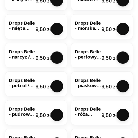
Cena
Cena
9,50 zł
9,50 zł
/ uni colour
uni colour
25
16
Drops Belle
Drops Belle
- mięta
- morska
Cena
Cena
9,50 zł
9,50 zł
pieprzowa
zieleń / uni
/ uni colour
colour 31
32
Drops Belle
Drops Belle
- narcyz /
- perłowy /
Cena
Cena
9,50 zł
9,50 zł
uni colour
uni colour
04
26
Drops Belle
Drops Belle
- petrol /
- piaskowy
Cena
Cena
9,50 zł
9,50 zł
uni colour
/ uni colour
17
24
Drops Belle
Drops Belle
- pudrowy
- róża
Cena
Cena
9,50 zł
9,50 zł
róż / uni
migdałowa
colour 30
/ uni colour
21
Drops Belle
Drops Belle