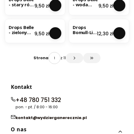
- stary róż
- woda
Cena
Cena
9,50 zł
9,50 zł
/ uni colour
różana / uni
11
colour 22
Drops Belle
Drops
- zielony
Bomull-Lin
Cena
Cena
9,50 zł
12,30 zł
mech / uni
- beż / uni
colour 10
colour 11
z 11
Strona
Przejdź do ostatniej s
Kontakt
+48 780 751 332
pon. - pt. / 8:00 - 16:00
kontakt@wydzierganerecznie.pl
Linki w stopce
O nas