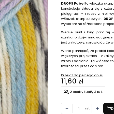
DROPS Fabel
to włóczka skarp
konstrukcja składa się z czt
pielęgnacji – rzeczy z niej 
włóczek skarpetkowych,
DROP
wyborem na różnorodne projekty
Wersje print i long print tej
uzyskano dzięki innowacyjnej m
jest unikatowy, sprawiając, że
Warto pamiętać, że próbki ko
większych projektach – z ka
wzory i odcienie! Ta włóczka to
twórczości przez cały rok.
Przejdź do pełnego opisu
Cena
11,60 zł
2
osoby kupiły
3 szt.
szt.
D