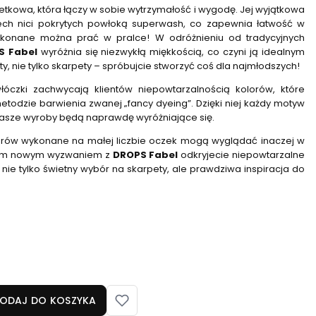
etkowa, która łączy w sobie wytrzymałość i wygodę. Jej wyjątkowa
erech nici pokrytych powłoką superwash, co zapewnia łatwość w
wykonane można prać w pralce! W odróżnieniu od tradycyjnych
S Fabel
wyróżnia się niezwykłą miękkością, co czyni ją idealnym
, nie tylko skarpety – spróbujcie stworzyć coś dla najmłodszych!
 włóczki zachwycają klientów niepowtarzalnością kolorów, które
etodzie barwienia zwanej „fancy dyeing”. Dzięki niej każdy motyw
 wasze wyroby będą naprawdę wyróżniające się.
lorów wykonane na małej liczbie oczek mogą wyglądać inaczej w
żdym nowym wyzwaniem z
DROPS Fabel
odkryjecie niepowtarzalne
 nie tylko świetny wybór na skarpety, ale prawdziwa inspiracja do
ODAJ DO KOSZYKA