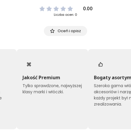
0.00
Liczba ocen: 0
Oceń i opisz
Jakość Premium
Bogaty asorty
Tylko sprawdzone, najwyższej
Szeroka gama włó
j
klasy marki i włóczki.
akcesoriów i narzę
e
każdy projekt był 
zrealizowania.