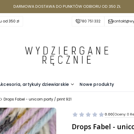
DARMOWA DOSTAWA DO PUNKTÓW ODBIORU OD 350 ZŁ
 od 350 zł
780 751 332
kontakt@wy
Akcesoria, artykuły dziewiarskie
Nowe produkty
Drops Fabel - unicorn party / print 921
0.00
(Oceny: 0 Re
Przejdź do se
Drops Fabel - unico