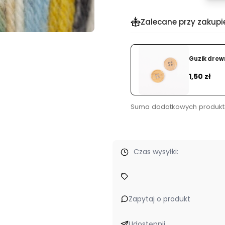
Zalecane przy zakupi
 50g
Guzik drewn
Dodaj
Cena
1,50 zł
Suma dodatkowych produkt
Czas wysyłki:
styl, nasza pasja
- wybieramy tylko starannie wyselekcjonowane
Zapytaj o produkt
Udostępnij