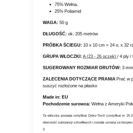
75% Wełna,
25% Poliamid
WAGA:
50 g
DŁUGOŚĆ:
ok. 205 metrów
PRÓBKA ŚCIEGU:
10 x 10 cm = 24 o. x 32 r
GRUPA WŁOCZKI:
A (23 - 26 oczek
)
/ 4 ply /
SUGEROWANY ROZMIAR DRUTÓW:
3 m
ZALECENIA DOTYCZĄCE PRANIA
Prać w p
suszyć rozłożone na płasko
Made in: EU
Pochodzenie surowca:
Wełna z Ameryki Połu
Ta włóczka posiada certyfikat Oeko-Tex® (certyfikat nr
obecność substancji szkodliwych i została uznana za bezpiec
3.