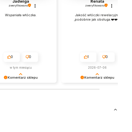
Jadwiga
Renata
zweryfikowano
zweryfikowano
Wspaniała włóczka.
Jakość włóczki rewelacyjna
,podobnie jak obsługa.❤️❤️❤️
0
0
1
0
w tym miesiącu
2026-07-06
Komentarz sklepu
Komentarz sklepu
ujemy za pozostawienie nam
Dziękujemy za miłe słowa!
brej opinii. Naszym
Cieszymy się, że zakup przeszedł
tetem jest satysfakcja klienta i
bezproblemowo, oraz, że możemy
 recenzja potwierdza nasze
zapewnić odpowiednią obsługę tak
i - dziękujemy raz jeszcze i
świetnym klientom. Dziękujemy raz
nadzieję - do szybkiego
jeszcze!
zenia!