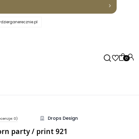
dzierganerecznie.pl
Produkty
Drops Design
cenzje: 0)
kcji Opinie
rn party / print 921