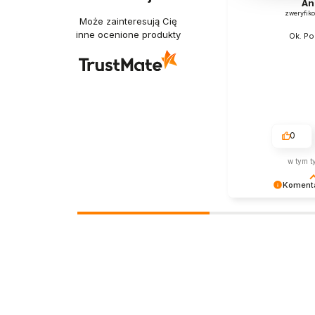
An
zweryfik
Może zainteresują Cię
inne ocenione produkty
Ok. Po
0
w tym t
Komenta
Dziękujemy bardzo
Twoja recenzja wi
- dzięki niej wiem
właściwym torze :)
pozdrowieniami, o