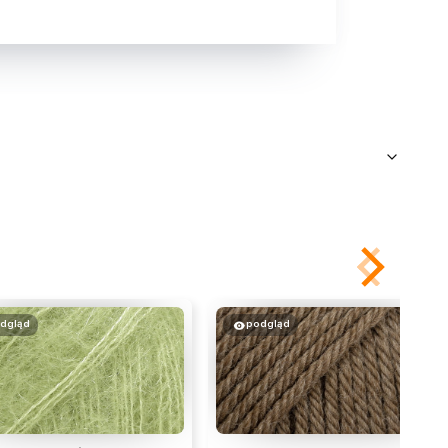
dgląd
podgląd