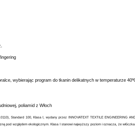
z.
 fingering
m
ralce, wybierając program do tkanin delikatnych w temperaturze 40
dniowej, poliamid z Włoch
 25.3.0110), Standard 100, Klasa I, wydany przez INNOVATEXT TEXTILE ENGINEERING 
zną pod względem ekologicznym. Klasa I stanowi najwyższy poziom i oznacza, że włóczka ta