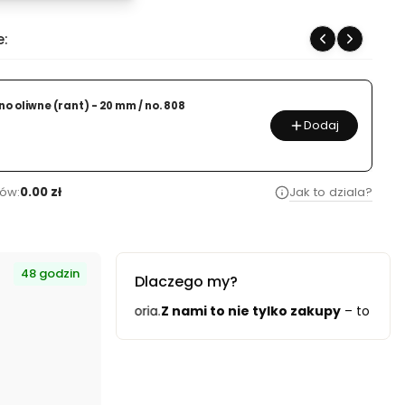
e:
o oliwne (rant) - 20 mm / no. 808
Dodaj
ów:
0.00 zł
Jak to dziala?
48 godzin
Dlaczego my?
 włóczki i akcesoria.
Z nami to nie tylko zakupy
– to partners