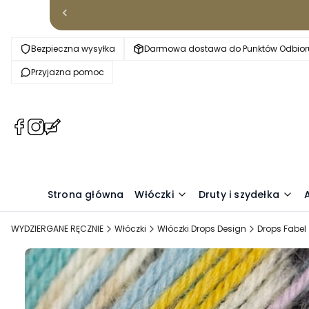
Bezpieczna wysyłka
Darmowa dostawa do Punktów Odbioru
Przyjazna pomoc
(Otwiera
(Otwiera
(Otwiera
się
się
się
w
w
w
nowej
nowej
nowej
karcie)
karcie)
karcie)
Strona główna
Włóczki
Druty i szydełka
WYDZIERGANE RĘCZNIE
Włóczki
Włóczki Drops Design
Drops Fabel