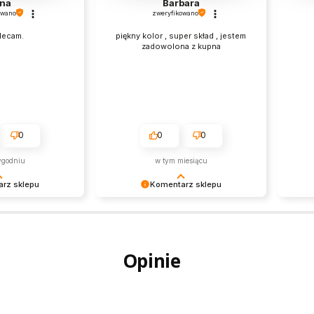
na
Barbara
owano
zweryfikowano
lecam.
piękny kolor , super skład , jestem
zadowolona z kupna
0
0
0
ygodniu
w tym miesiącu
rz sklepu
Komentarz sklepu
 za Twoją opinię!
Bardzo cieszy nas Twoja świetna
Dzięk
ele dla nas znaczy
recenzja! Ciężko pracujemy, aby
tak do
y, że jesteśmy na
sprostać wymaganiom klientów
priory
 Z
takich jak Ty i jesteśmy zadowoleni,
Twoja
Opinie
bsługa sklepu.
że nam się udało. Mamy nadzieję, że
wysiłk
do nas wrócisz :) Pozdrawiamy
mamy 
zobac