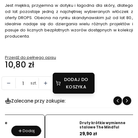
Jest miękka, przyjemna w dotyku i łagodna dla skóry, dlatego
od lat pozostaje jedną z najchętniej wybieranych włóczek z
oferty DROPS. Obecna na rynku skandynawskim już od lat 80.,
idealnie nadaje się do dziergania wielu różnych projektów i
pasuje do licznych bezpłatnych wzorów dostępnych w kolekcji
producenta.
Przejdź do pełnego opisu
Cena
10,80 zł
DODAJ DO
szt.
KOSZYKA
Zalecane przy zakupie:
Druty krótkie wymienne
stalowe The Mindful
Dodaj
Cena
29,90 zł