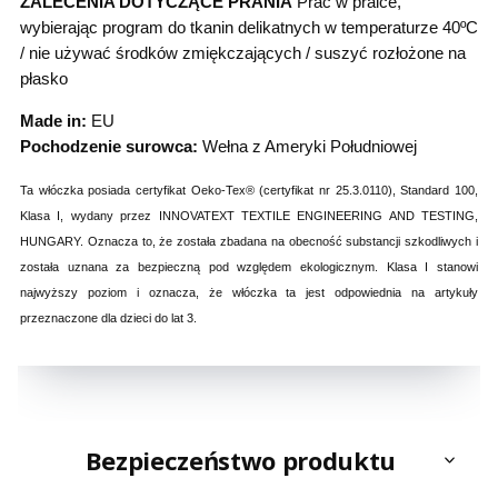
ZALECENIA DOTYCZĄCE PRANIA
Prać w pralce,
wybierając program do tkanin delikatnych w temperaturze 40ºC
/ nie używać środków zmiękczających / suszyć rozłożone na
płasko
Made in:
EU
Pochodzenie surowca:
Wełna z Ameryki Południowej
Ta włóczka posiada certyfikat Oeko-Tex® (certyfikat nr 25.3.0110), Standard 100,
Klasa I, wydany przez INNOVATEXT TEXTILE ENGINEERING AND TESTING,
HUNGARY. Oznacza to, że została zbadana na obecność substancji szkodliwych i
została uznana za bezpieczną pod względem ekologicznym. Klasa I stanowi
najwyższy poziom i oznacza, że włóczka ta jest odpowiednia na artykuły
przeznaczone dla dzieci do lat 3.
Bezpieczeństwo produktu