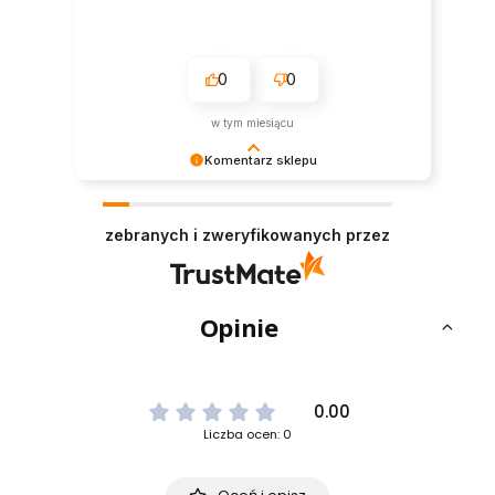
0
0
w tym miesiącu
Komentarz sklepu
Dziękujemy za pozostawienie nam tak dobrej
opinii. Naszym priorytetem jest satysfakcja
zebranych i zweryfikowanych przez
klienta i Twoja recenzja potwierdza nasze wysiłki
- dziękujemy raz jeszcze i mamy nadzieję - do
szybkiego zobaczenia!
Opinie
0.00
Liczba ocen: 0