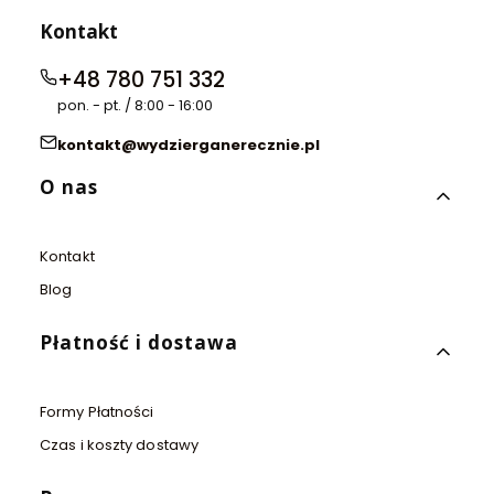
Kontakt
+48 780 751 332
pon. - pt. / 8:00 - 16:00
kontakt@wydzierganerecznie.pl
Linki w stopce
O nas
Kontakt
Blog
Płatność i dostawa
Formy Płatności
Czas i koszty dostawy