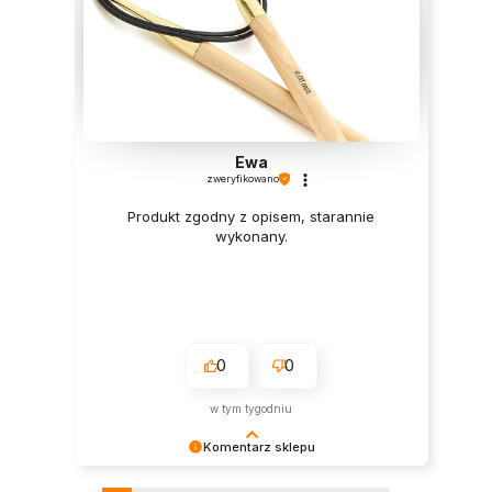
Ewa
zweryfikowano
Produkt zgodny z opisem, starannie
wykonany.
0
0
w tym tygodniu
Komentarz sklepu
Dziękujemy za tak pozytywną opinię - to czysta