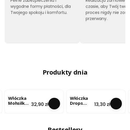
Pełne zabezpieczenia i
Realizacja zamówień 
wygodne formy płatności, dla
czasie, aby Twój twór
Twojego spokoju i komfortu.
proces nigdy nie zost
przerwany.
Produkty dnia
Włóczka
Włóczka
Mohsilko –
Drops
Cena
Cena
32,90 zł
13,30 zł
Limonkow
Brushed
y Blask
Alpaca Silk
(4724) 25g
- lody
pistacjowe
/ uni colour
Bestsellery