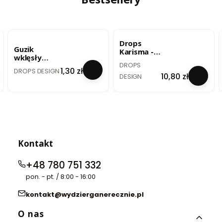
33
BESTSELLER
BESTSELLER
Drops
Guzik
Karisma -
wklęsły
szary
PRODUCENT
DROPS
biały - 20
PRODUCENT
perłowy /
Cena
1,30 zł
DROPS DESIGN
mm / no. 522
Cena
10,80 zł
mix 72
DESIGN
Kontakt
+48 780 751 332
pon. - pt. / 8:00 - 16:00
kontakt@wydzierganerecznie.pl
Linki w stopce
O nas