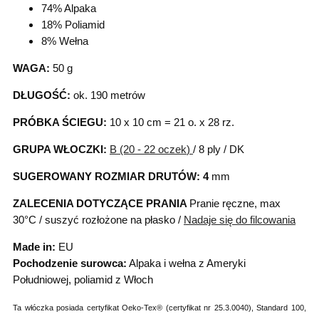
74% Alpaka
18% Poliamid
8% Wełna
WAGA:
50 g
DŁUGOŚĆ:
ok. 190 metrów
PRÓBKA ŚCIEGU:
10 x 10 cm = 21 o. x 28 rz.
GRUPA WŁOCZKI:
B (20 - 22 oczek
)
/ 8 ply / DK
SUGEROWANY ROZMIAR DRUTÓW: 4
mm
ZALECENIA DOTYCZĄCE PRANIA
Pranie ręczne, max
30°C / suszyć rozłożone na płasko /
Nadaje się do filcowania
Made in:
EU
Pochodzenie surowca:
Alpaka i wełna z Ameryki
Południowej, poliamid z Włoch
Ta włóczka posiada certyfikat Oeko-Tex® (certyfikat nr 25.3.0040), Standard 100,