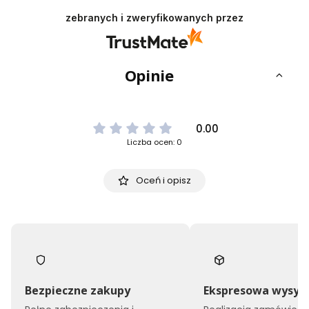
przyjemność obsługiwać takich klientów!
zebranych i zweryfikowanych przez
Doceniamy czas i wysiłek włożony w podzielenie
się z nami Twoimi doświadczeniami. Do
zobaczenia!
Opinie
0.00
Liczba ocen: 0
Oceń i opisz
Bezpieczne zakupy
Ekspresowa wysył