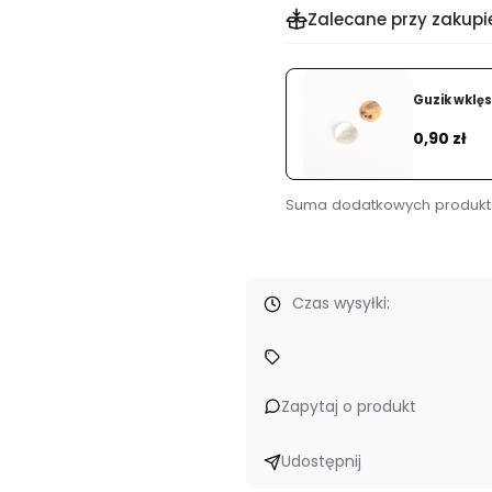
Zalecane przy zakupi
ado (5591) 50g
Guzik wklęsł
Dodaj
Cena
0,90 zł
Suma dodatkowych produkt
Czas wysyłki:
romocje
- bo wierzymy, że tworzenie powinno iść w parze z wygo
Zapytaj o produkt
Udostępnij