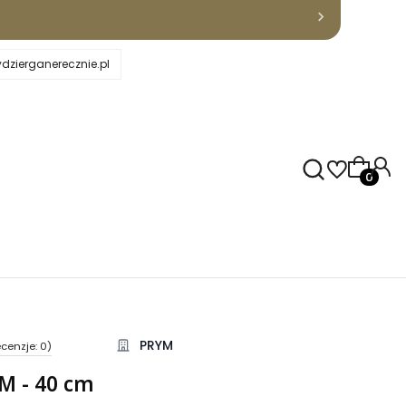
dzierganerecznie.pl
Produkty
PRYM
cenzje: 0)
kcji Opinie
M - 40 cm