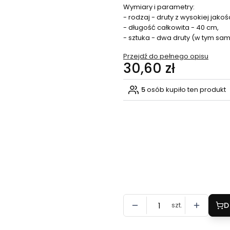
Wymiary i parametry:
- rodzaj - druty z wysokiej ja
- długość całkowita - 40 cm,
- sztuka - dwa druty (w tym sa
Przejdź do pełnego opisu
Cena
30,60 zł
5
osób kupiło ten produkt
Wybierz wariant produktu:
Poszczególne warianty mogą ró
*
Rozmiar
Wybierz
szt.
D