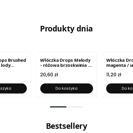
Produkty dnia
ops Brushed
Włóczka Drops Melody
Włóczka Dro
- lody
- różowa brzoskwinia /
magenta / u
 uni colour
uni colour 25
9028
Cena
Cena
20,60 zł
11,20 zł
oszyka
Do koszyka
Do ko
Bestsellery