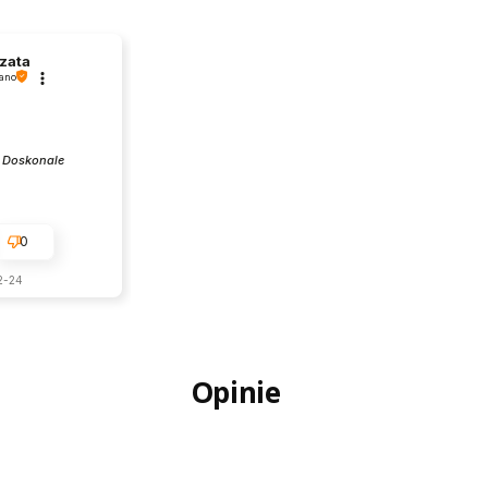
zata
ano
:
Doskonale
0
2-24
Opinie