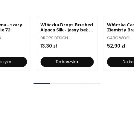
R
BESTSELLER
BESTSELLE
ma - szary
Włóczka Drops Brushed
Włóczka Cas
ix 72
Alpaca Silk - jasny beż /
Ziemisty Br
uni colour 04
50g
PRODUCENT
PRODUCENT
N
DROPS DESIGN
GABO WOOL
Cena
Cena
13,30 zł
52,90 zł
oszyka
Do koszyka
Do ko