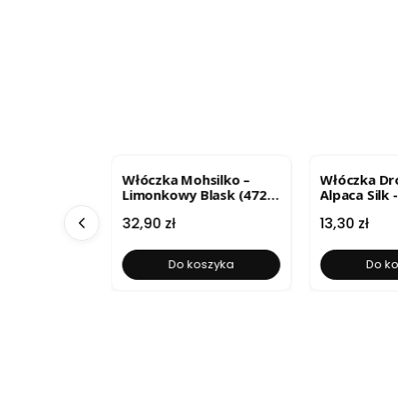
ma - średni
Włóczka Mohsilko –
Włóczka Dr
lour 33
Limonkowy Blask (4724)
Alpaca Silk 
25g
pistacjowe /
Cena
Cena
32,90 zł
13,30 zł
33
oszyka
Do koszyka
Do k