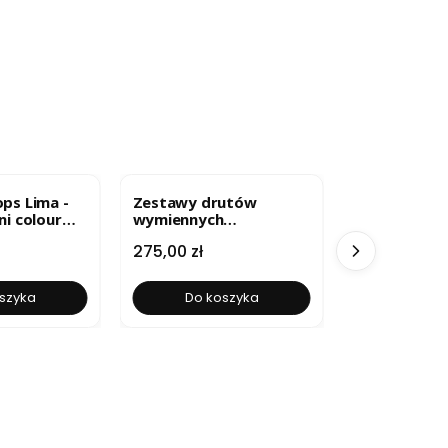
BESTSELLER
ps Lima -
Zestawy drutów
Druty wymi
ni colour
wymiennych
stalowe The
drewnianych Indigo
Cena
Cena
275,00 zł
29,90 zł
szyka
Do koszyka
Zobacz 