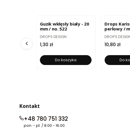
R
BESTSELLER
BESTSELLE
ne Merino
Guzik wklęsły biały - 20
Drops Karis
dny Róż
mm / no. 522
perłowy / m
PRODUCENT
PRODUCENT
DROPS DESIGN
DROPS DESIG
Cena
Cena
1,30 zł
10,80 zł
pny
Do koszyka
Do k
Kontakt
+48 780 751 332
pon. - pt. / 8:00 - 16:00