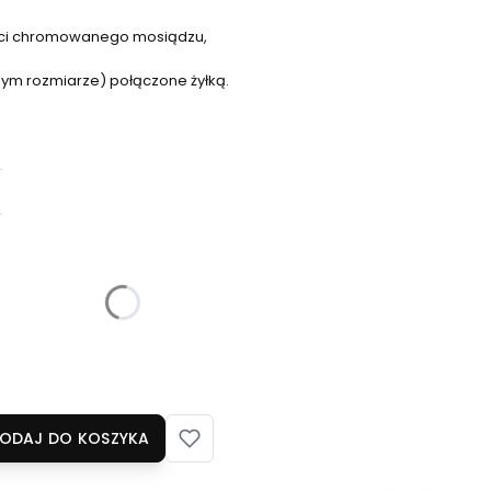
kości chromowanego mosiądzu,
mym rozmiarze) połączone żyłką.
żnić się ceną
ODAJ DO KOSZYKA