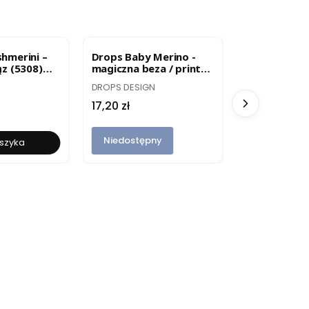
R
BESTSELLER
BESTSELLER
hmerini –
Drops Baby Merino -
Włóczka Fog
ąz (5308)
magiczna beza / print
Błękit (6443
105
PRODUCENT
PRODUCENT
DROPS DESIGN
GABO WOOL
Cena
Cena
17,20 zł
30,90 zł
Niedostępny
Niedostęp
szyka