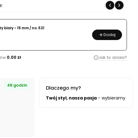
e:
y biały - 15 mm / no. 521
Dodaj
ów:
0.00 zł
Jak to dziala?
48 godzin
Dlaczego my?
dą i oszczędnościami.
Twój styl, nasza pasja
- wybieramy tylko 