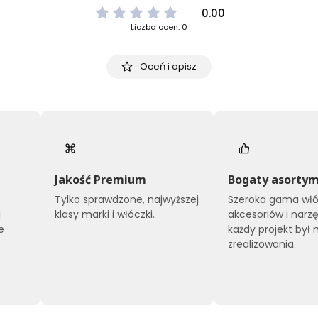
0.00
Liczba ocen: 0
Oceń i opisz
Jakość Premium
Bogaty asorty
Tylko sprawdzone, najwyższej
Szeroka gama włó
j
klasy marki i włóczki.
akcesoriów i narzę
e
każdy projekt był 
zrealizowania.