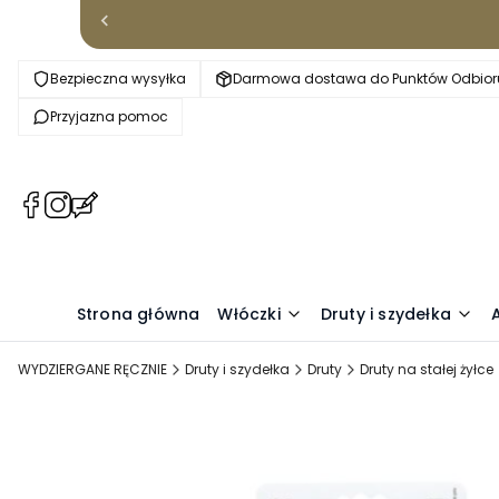
Bezpieczna wysyłka
Darmowa dostawa do Punktów Odbioru
Przyjazna pomoc
(Otwiera
(Otwiera
(Otwiera
się
się
się
w
w
w
nowej
nowej
nowej
karcie)
karcie)
karcie)
Strona główna
Włóczki
Druty i szydełka
WYDZIERGANE RĘCZNIE
Druty i szydełka
Druty
Druty na stałej żyłce