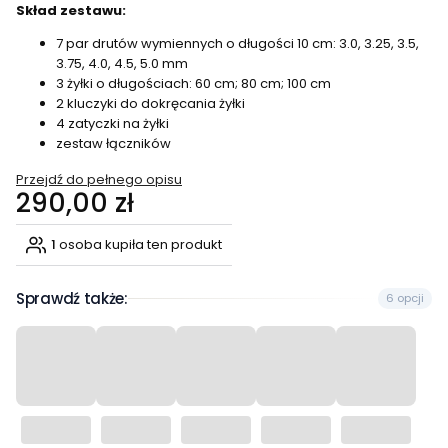
Skład zestawu:
7 par drutów wymiennych o długości 10 cm: 3.0, 3.25, 3.5,
3.75, 4.0, 4.5, 5.0 mm
3 żyłki o długościach: 60 cm; 80 cm; 100 cm
2 kluczyki do dokręcania żyłki
4 zatyczki na żyłki
zestaw łączników
Przejdź do pełnego opisu
Cena
290,00 zł
1
osoba kupiła ten produkt
Sprawdź także:
6 opcji