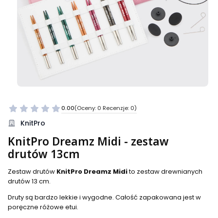
0.00
(Oceny: 0 Recenzje: 0)
Przejdź do sekcji Opinie
KnitPro
KnitPro Dreamz Midi - zestaw
drutów 13cm
Zestaw drutów
KnitPro Dreamz Midi
to zestaw drewnianych
drutów 13 cm.
Druty są bardzo lekkie i wygodne. Całość zapakowana jest w
poręczne różowe etui.