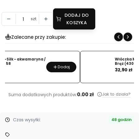
DODAJ DO
szt.
KOSZYKA
Zalecane przy zakupie:
Włóczka Mohsilko – Ziemisty
Brąz (4308) 25g
Dodaj
Cena
32,90 zł
…
0.00 zł
Jak to dziala?
Suma dodatkowych produktów:
Czas wysyłki:
48 godzin