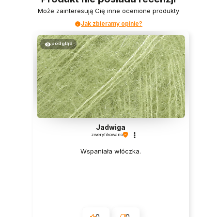
Może zainteresują Cię inne ocenione produkty
Jak zbieramy opinie?
podgląd
Jadwiga
zweryfikowano
Wspaniała włóczka.
0
0