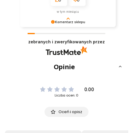
w tym miesiącu
Komentarz sklepu
Dziękujemy za pozostawienie nam tak dobrej
opinii. Naszym priorytetem jest satysfakcja
zebranych i zweryfikowanych przez
klienta i Twoja recenzja potwierdza nasze wysiłki
- dziękujemy raz jeszcze i mamy nadzieję - do
szybkiego zobaczenia!
Opinie
0.00
Liczba ocen: 0
Oceń i opisz