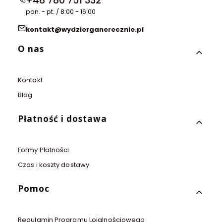
+48 780 751 332
pon. - pt. / 8:00 - 16:00
kontakt@wydzierganerecznie.pl
Linki w stopce
O nas
Kontakt
Blog
Płatność i dostawa
Formy Płatności
Czas i koszty dostawy
Pomoc
Regulamin Programu Lojalnościowego