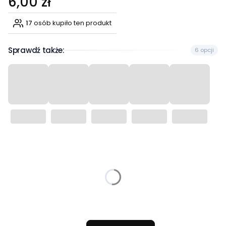
6,00 zł
17
osób kupiło ten produkt
Sprawdź także:
6 opcji
Wybierz wariant produktu:
Poszczególne warianty mogą różnić się ceną
*
Rozmiar
Wybierz