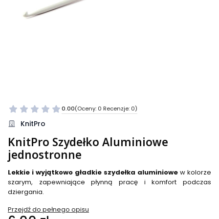
0.00
(Oceny: 0 Recenzje: 0)
Przejdź do sekcji Opinie
KnitPro
KnitPro Szydełko Aluminiowe
jednostronne
Lekkie i wyjątkowo gładkie szydełka aluminiowe
w kolorze
szarym, zapewniające płynną pracę i komfort podczas
dziergania.
Przejdź do pełnego opisu
Cena