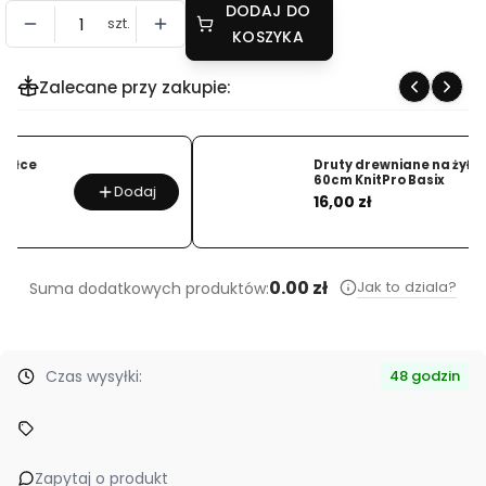
DODAJ DO
szt.
KOSZYKA
Zalecane przy zakupie:
Druty drewniane na żyłce
60cm KnitPro Basix
Dodaj
Cena
16,00 zł
…
0.00 zł
Jak to dziala?
Suma dodatkowych produktów:
Czas wysyłki:
48 godzin
Zapytaj o produkt