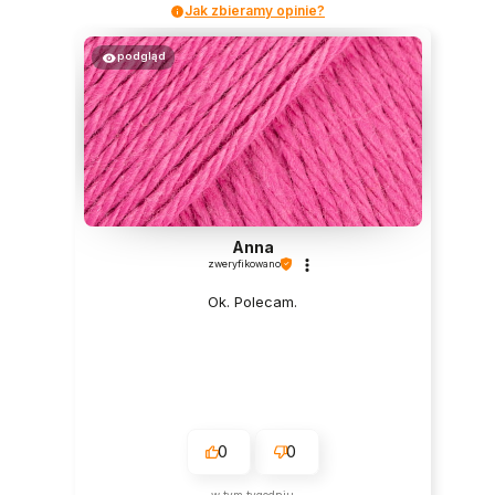
Jak zbieramy opinie?
podgląd
Anna
zweryfikowano
Ok. Polecam.
0
0