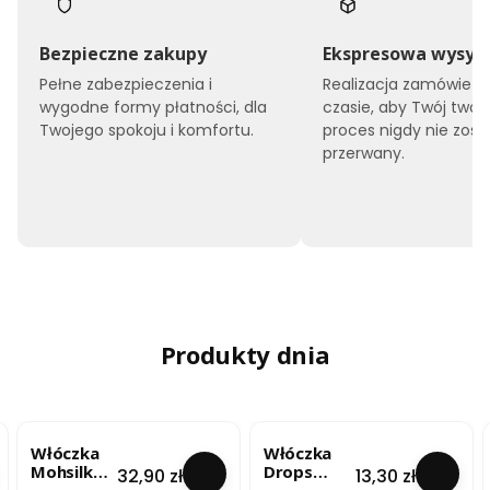
Bezpieczne zakupy
Ekspresowa wysył
Pełne zabezpieczenia i
Realizacja zamówień 
wygodne formy płatności, dla
czasie, aby Twój twór
Twojego spokoju i komfortu.
proces nigdy nie zost
przerwany.
Produkty dnia
Włóczka
Włóczka
Mohsilko –
Drops
Cena
Cena
32,90 zł
13,30 zł
Limonkow
Brushed