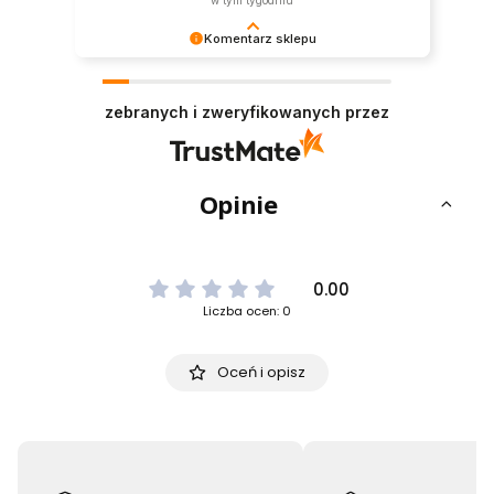
w tym tygodniu
Komentarz sklepu
Dziękujemy bardzo za Twoją opinię! Twoja
recenzja wiele dla nas znaczy - dzięki niej wiemy,
zebranych i zweryfikowanych przez
że jesteśmy na właściwym torze :) Z
pozdrowieniami, obsługa sklepu.
Opinie
0.00
Liczba ocen: 0
Oceń i opisz