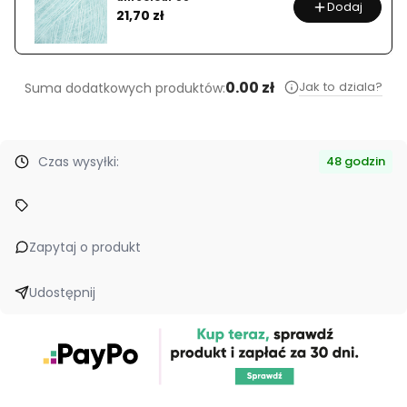
Dodaj
Cena
21,70 zł
0.00 zł
Jak to dziala?
Suma dodatkowych produktów:
Czas wysyłki:
48 godzin
Zapytaj o produkt
Udostępnij