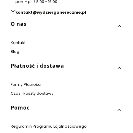
pon. - pt. / 8:00 - 16:00
kontakt@wydzierganerecznie.pl
Linki w stopce
O nas
Kontakt
Blog
Płatność i dostawa
Formy Płatności
Czas i koszty dostawy
Pomoc
Regulamin Programu Lojalnościowego