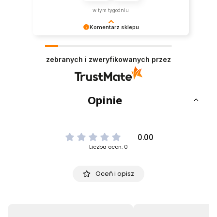
w tym tygodniu
Komentarz sklepu
Dziękujemy za tak pozytywną opinię - to czysta
przyjemność obsługiwać takich klientów!
zebranych i zweryfikowanych przez
Doceniamy czas i wysiłek włożony w podzielenie
się z nami Twoimi doświadczeniami. Do
zobaczenia!
Opinie
0.00
Liczba ocen: 0
Oceń i opisz