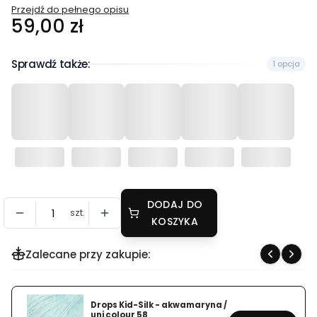
Przejdź do pełnego opisu
Cena
59,00 zł
Sprawdź także:
1 opcja
DODAJ DO
szt.
KOSZYKA
Zalecane przy zakupie:
Drops Kid-Silk - akwamaryna /
uni colour 58