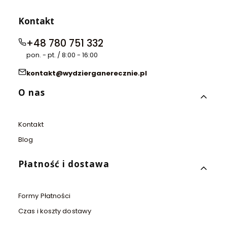
Kontakt
+48 780 751 332
pon. - pt. / 8:00 - 16:00
kontakt@wydzierganerecznie.pl
Linki w stopce
O nas
Kontakt
Blog
Płatność i dostawa
Formy Płatności
Czas i koszty dostawy