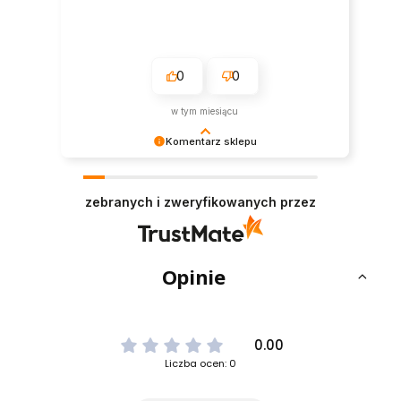
0
0
w tym miesiącu
Komentarz sklepu
Dziękujemy za pozostawienie nam tak dobrej
opinii. Naszym priorytetem jest satysfakcja
zebranych i zweryfikowanych przez
klienta i Twoja recenzja potwierdza nasze wysiłki
- dziękujemy raz jeszcze i mamy nadzieję - do
szybkiego zobaczenia!
Opinie
0.00
Liczba ocen: 0