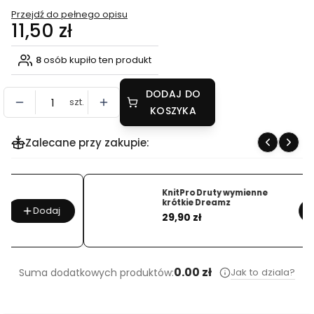
Przejdź do pełnego opisu
Cena
11,50 zł
8
osób kupiło ten produkt
DODAJ DO
szt.
KOSZYKA
Zalecane przy zakupie:
KnitPro Druty wymienne
krótkie Dreamz
Dodaj
Cena
29,90 zł
…
0.00 zł
Jak to dziala?
Suma dodatkowych produktów: