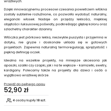
wrażliwych.
Dzięki innowacyjnemu procesowi czesania powietrzem włókna
zostały subtelnie rozluźnione, co pozwoliło wydobyć naturalny,
elegancki włosek. Nadaje on przędzy lekkości, miękkiej
objętości i luksusowej poświaty, podkreślając głębię koloru oraz
szlachetny charakter dzianiny.
Włóczka jest piórkowo lekka, niezwykle puszysta i przyjemna w
dotyku, nie gryzie i doskonale układa się w gotowych
projektach. Zapewnia naturalną termoregulację, sprężystość i
piękną definicję oczek.
Idealna na wszelkie projekty, na mniejsze akcesoria jak
apaszki, szaliki czy czapki, jak i na te większe - kamizelki, swetry,
kardigany. Polecamy także na projekty dla dzieci i osób o
wyjątkowo wrażliwej skórze.
Przejdź do pełnego opisu
Cena
52,90 zł
4
osoby kupiły
18 szt.