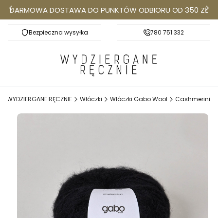
DARMOWA DOSTAWA DO PUNKTÓW ODBIORU OD 350 ZŁ
Bezpieczna wysyłka
Darmowa dostawa do Punktów Odbioru od 350
780 751 332
k
WYDZIERGANE RĘCZNIE
Włóczki
Włóczki Gabo Wool
Cashmerini