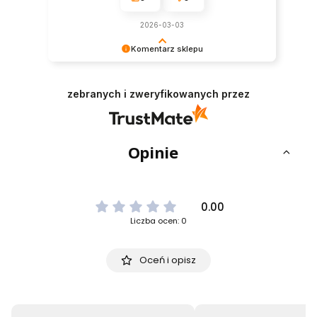
2026-03-03
Komentarz sklepu
Dziękujemy za tak pozytywną opinię - to czysta
przyjemność obsługiwać takich klientów!
zebranych i zweryfikowanych przez
Doceniamy czas i wysiłek włożony w podzielenie
się z nami Twoimi doświadczeniami. Do
zobaczenia!
Opinie
0.00
Liczba ocen: 0
Oceń i opisz