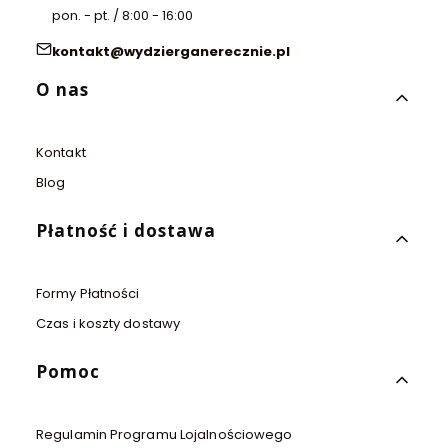
pon. - pt. / 8:00 - 16:00
kontakt@wydzierganerecznie.pl
Linki w stopce
O nas
Kontakt
Blog
Płatność i dostawa
Formy Płatności
Czas i koszty dostawy
Pomoc
Regulamin Programu Lojalnościowego