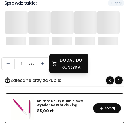
Sprawdź także:
15 opcji
DODAJ DO
szt.
KOSZYKA
Zalecane przy zakupie:
KnitPro Druty aluminiowe
wymienne krótkie Zing
Dodaj
Cena
28,00 zł