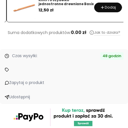
KnitPro Szydełko
jednostronne drewniane Basix
Dodaj
Cena
12,50 zł
0.00 zł
Jak to dziala?
Suma dodatkowych produktów:
Czas wysyłki:
48 godzin
Zapytaj o produkt
Udostępnij