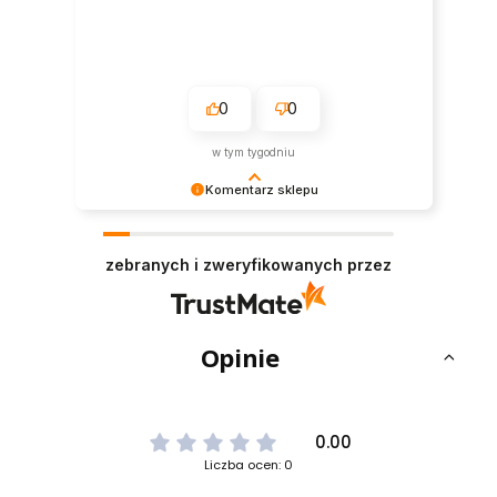
0
0
w tym tygodniu
Komentarz sklepu
Dziękujemy bardzo za Twoją opinię! Twoja
recenzja wiele dla nas znaczy - dzięki niej wiemy,
zebranych i zweryfikowanych przez
że jesteśmy na właściwym torze :) Z
pozdrowieniami, obsługa sklepu.
Opinie
0.00
Liczba ocen: 0