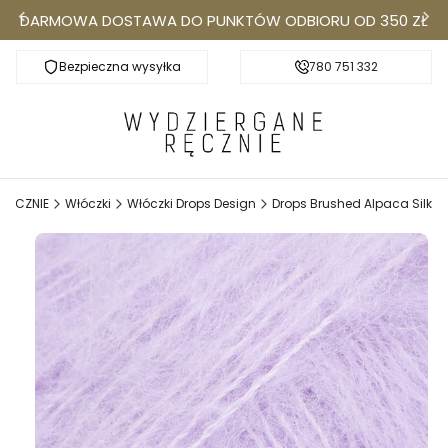
DARMOWA DOSTAWA DO PUNKTÓW ODBIORU OD 350 ZŁ
Bezpieczna wysyłka
Darmowa dostawa do Punktów Odbioru od 350
780 751 332
k
RĘCZNIE
Włóczki
Włóczki Drops Design
Drops Brushed Alpaca Silk