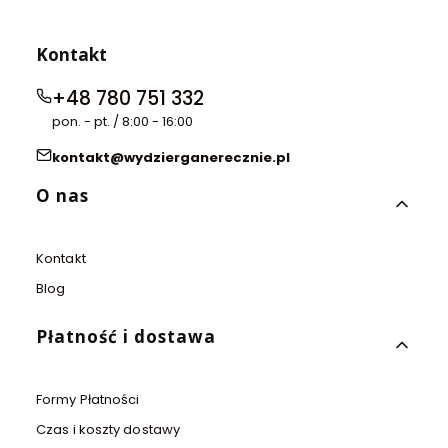
Kontakt
+48 780 751 332
pon. - pt. / 8:00 - 16:00
kontakt@wydzierganerecznie.pl
Linki w stopce
O nas
Kontakt
Blog
Płatność i dostawa
Formy Płatności
Czas i koszty dostawy