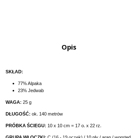
Opis
SKŁAD:
77% Alpaka
23% Jedwab
WAGA:
25 g
DŁUGOŚĆ:
ok. 140 metrów
PRÓBKA ŚCIEGU:
10 x 10 cm = 17 o. x 22 rz.
GRUPA WŁOCZKI:
C (16 - 19 oczek
)
/ 10 ply / aran / worsted