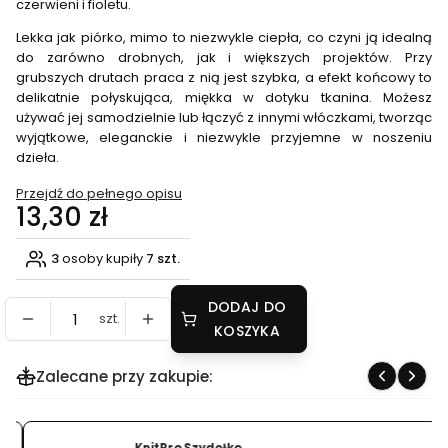
czerwieni i fioletu.
Lekka jak piórko, mimo to niezwykle ciepła, co czyni ją idealną
do zarówno drobnych, jak i większych projektów. Przy
grubszych drutach praca z nią jest szybka, a efekt końcowy to
delikatnie połyskująca, miękka w dotyku tkanina. Możesz
używać jej samodzielnie lub łączyć z innymi włóczkami, tworząc
wyjątkowe, eleganckie i niezwykle przyjemne w noszeniu
dzieła.
Przejdź do pełnego opisu
Cena
13,30 zł
3
osoby kupiły
7 szt.
DODAJ DO
szt.
KOSZYKA
Zalecane przy zakupie: