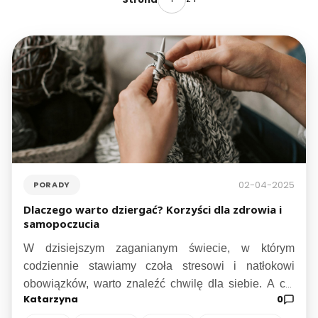
02-04-2025
PORADY
Dlaczego warto dziergać? Korzyści dla zdrowia i
samopoczucia
W dzisiejszym zaganianym świecie, w którym
codziennie stawiamy czoła stresowi i natłokowi
obowiązków, warto znaleźć chwilę dla siebie. A co,
Katarzyna
0
jeśli powiem Ci, że istnieje sposób, aby połączyć