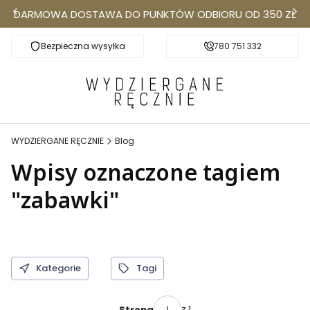
DARMOWA DOSTAWA DO PUNKTÓW ODBIORU OD 350 ZŁ
Bezpieczna wysyłka
Darmowa dostawa do Punktów Odbioru od 350
780 751 332
k
WYDZIERGANE RĘCZNIE
Blog
Wpisy oznaczone tagiem
"zabawki"
Kategorie
Tagi
z 1
Strona