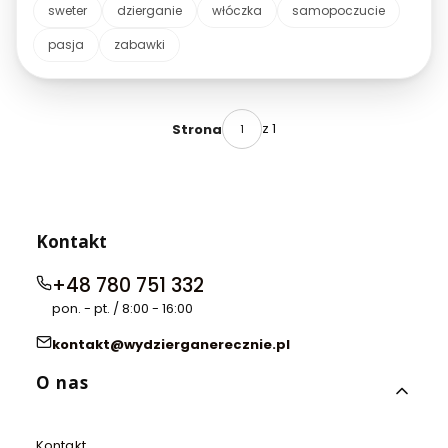
relaks z kreatywnością? Poznaj magiczny świat
sweter
dzierganie
włóczka
samopoczucie
dziergania, który nie tylko wycisza umysł, ale przynosi
pasja
zabawki
również szereg korzyści zdrowotnych!
z 1
Strona
Kontakt
+48 780 751 332
pon. - pt. / 8:00 - 16:00
kontakt@wydzierganerecznie.pl
Linki w stopce
O nas
Kontakt