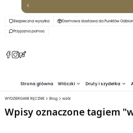
Bezpieczna wysyłka
Darmowa dostawa do Punktów Odbioru
Przyjazna pomoc
(Otwiera
(Otwiera
(Otwiera
się
się
się
w
w
w
nowej
nowej
nowej
karcie)
karcie)
karcie)
Strona główna
Włóczki
Druty i szydełka
WYDZIERGANE RĘCZNIE
Blog
wzór
Wpisy oznaczone tagiem "