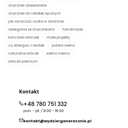
znaczniki dziewiarskie
znaczniki do robótek ręcznych
jak oznaczać oczka w dzianinie
dzierganie ze znacznikami
handmade
końcówki włóczek
małe projekty
co dziergać z resztek
polska wełna
naturalne włóczki
wełna merino
włóczki premium
Kontakt
+48 780 751 332
pon. - pt. / 8:00 - 16:00
kontakt@wydzierganerecznie.pl