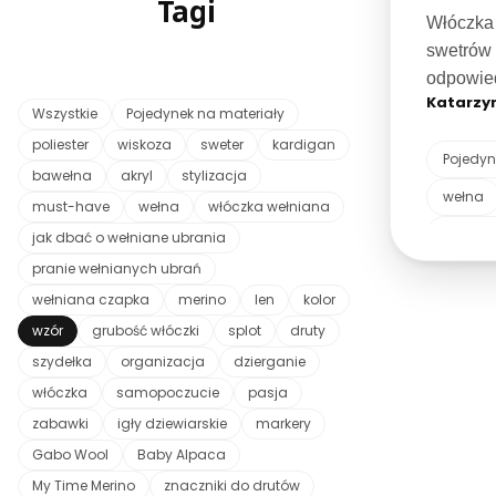
Tagi
ich wła
Włóczka 
swetrów
odpowie
Katarzy
końcowym
Wszystkie
Pojedynek na materiały
lub użyt
poliester
wiskoza
sweter
kardigan
Pojedyn
się róż
bawełna
akryl
stylizacja
zastoso
wełna
must-have
wełna
włóczka wełniana
decyzji.
grubość
jak dbać o wełniane ubrania
pranie wełnianych ubrań
wełniana czapka
merino
len
kolor
wzór
grubość włóczki
splot
druty
szydełka
organizacja
dzierganie
włóczka
samopoczucie
pasja
zabawki
igły dziewiarskie
markery
Gabo Wool
Baby Alpaca
My Time Merino
znaczniki do drutów