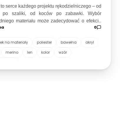
ściwości i zastosowań
to serce każdego projektu rękodzielniczego – od
 po szaliki, od koców po zabawki. Wybór
dniego materiału może zadecydować o efekcie
na
0
 oraz o tym, jak komfortowo będzie się nosić
kować gotowy produkt. W tym artykule przyjrzymy
ek na materiały
poliester
bawełna
akryl
nym rodzajom włóczek, ich właściwościom i
waniom, aby pomóc Ci w podjęciu najlepszej
merino
len
kolor
wzór
 włóczki