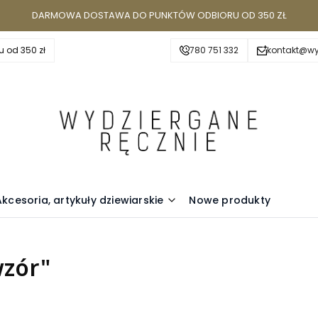
DARMOWA DOSTAWA DO PUNKTÓW ODBIORU OD 350 ZŁ
 od 350 zł
780 751 332
kontakt@wy
Akcesoria, artykuły dziewiarskie
Nowe produkty
wzór"