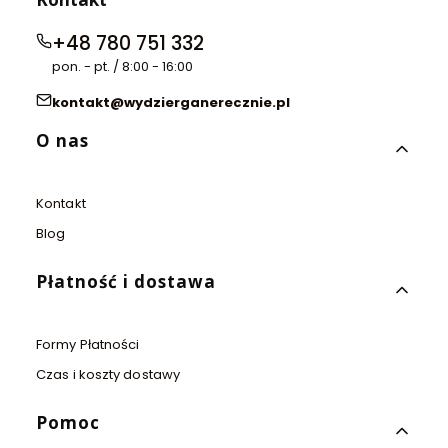
+48 780 751 332
pon. - pt. / 8:00 - 16:00
kontakt@wydzierganerecznie.pl
Linki w stopce
O nas
Kontakt
Blog
Płatność i dostawa
Formy Płatności
Czas i koszty dostawy
Pomoc