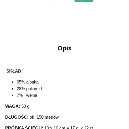
Opis
SKŁAD:
65% alpaka
28% poliamid
7% wełna
WAGA:
50 g
DŁUGOŚĆ:
ok. 150 metrów
PRÓBKA ŚCIEGU:
10 x 10 cm = 17 o. x 22 rz.