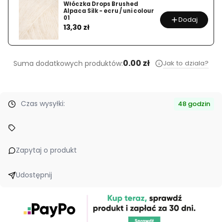
Włóczka Cashmerini –
Pudrowy Róż (5440) 50g
Dodaj
Cena
52,90 zł
0.00 zł
Jak to dziala?
Suma dodatkowych produktów:
Czas wysyłki:
48 godzin
Zapytaj o produkt
Udostępnij