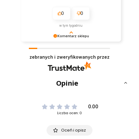
0
0
w tym tygodniu
Komentarz sklepu
Dziękujemy bardzo za Twoją opinię! Twoja
recenzja wiele dla nas znaczy - dzięki niej wiemy,
zebranych i zweryfikowanych przez
że jesteśmy na właściwym torze :) Z
pozdrowieniami, obsługa sklepu.
Opinie
0.00
Liczba ocen: 0
Oceń i opisz