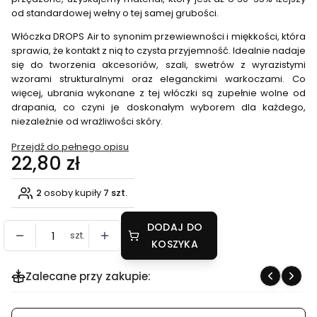
od standardowej wełny o tej samej grubości.
Włóczka DROPS Air to synonim przewiewności i miękkości, która
sprawia, że kontakt z nią to czysta przyjemność. Idealnie nadaje
się do tworzenia akcesoriów, szali, swetrów z wyrazistymi
wzorami strukturalnymi oraz eleganckimi warkoczami. Co
więcej, ubrania wykonane z tej włóczki są zupełnie wolne od
drapania, co czyni je doskonałym wyborem dla każdego,
niezależnie od wrażliwości skóry.
Przejdź do pełnego opisu
Cena
22,80 zł
2
osoby kupiły
7 szt.
DODAJ DO
szt.
KOSZYKA
Zalecane przy zakupie: