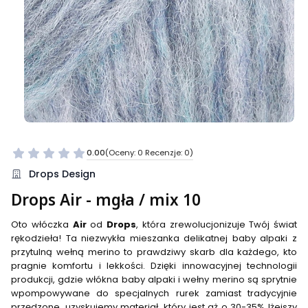
0.00
(Oceny: 0 Recenzje: 0)
Przejdź do sekcji Opinie
Drops Design
Drops Air - mgła / mix 10
Oto włóczka
Air
od
Drops
, która zrewolucjonizuje Twój świat
rękodzieła! Ta niezwykła mieszanka delikatnej baby alpaki z
przytulną wełną merino to prawdziwy skarb dla każdego, kto
pragnie komfortu i lekkości. Dzięki innowacyjnej technologii
produkcji, gdzie włókna baby alpaki i wełny merino są sprytnie
wpompowywane do specjalnych rurek zamiast tradycyjnie
przędzone, uzyskujemy materiał, który jest aż o 30-35% lżejszy