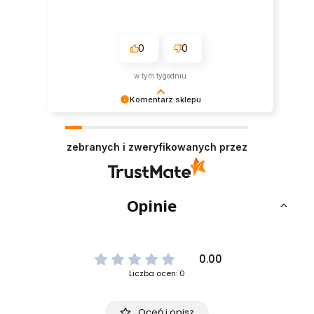
0
0
w tym tygodniu
Komentarz sklepu
Dziękujemy bardzo za Twoją opinię! Twoja
recenzja wiele dla nas znaczy - dzięki niej wiemy,
zebranych i zweryfikowanych przez
że jesteśmy na właściwym torze :) Z
pozdrowieniami, obsługa sklepu.
Opinie
0.00
Liczba ocen: 0
Oceń i opisz