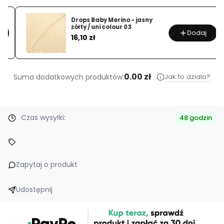
Drops Baby Merino - jasny
żółty / uni colour 03
Dodaj
Cena
16,10 zł
0.00 zł
Jak to dziala?
Suma dodatkowych produktów:
Czas wysyłki:
48 godzin
Zapytaj o produkt
Udostępnij