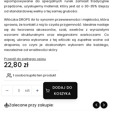
wpompowywane do specjalnych rurek zamiast tradycyjnie
przędzone, uzyskujemy materiał, który jest aż o 30-35% lżejszy
od standardowej wełny o tej samej grubości.
Włóczka DROPS Air to synonim przewiewności i miękkości, która
sprawia, że kontakt z nią to czysta przyjemność. Idealnie nadaje
się do tworzenia akcesoriów, szali, swetrów z wyrazistymi
wzorami strukturalnymi oraz eleganckimi warkoczami. Co
więcej, ubrania wykonane z tej włóczki są zupełnie wolne od
drapania, co czyni je doskonałym wyborem dla każdego,
niezależnie od wrażliwości skóry.
Przejdź do pełnego opisu
Cena
22,80 zł
1
osoba kupiła ten produkt
DODAJ DO
szt.
KOSZYKA
Zalecane przy zakupie: