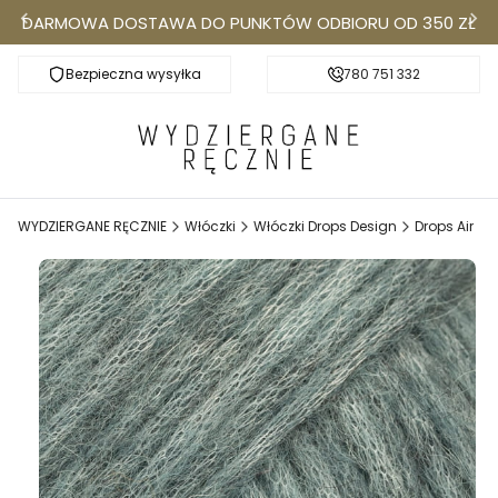
DARMOWA DOSTAWA DO PUNKTÓW ODBIORU OD 350 ZŁ
Bezpieczna wysyłka
Darmowa dostawa do Punktów Odbioru od 350
780 751 332
k
WYDZIERGANE RĘCZNIE
Włóczki
Włóczki Drops Design
Drops Air