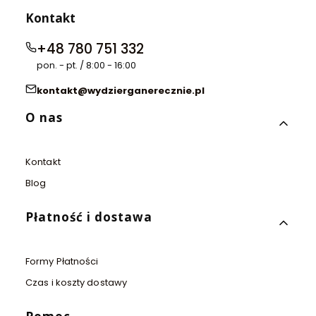
Kontakt
+48 780 751 332
pon. - pt. / 8:00 - 16:00
kontakt@wydzierganerecznie.pl
Linki w stopce
O nas
Kontakt
Blog
Płatność i dostawa
Formy Płatności
Czas i koszty dostawy