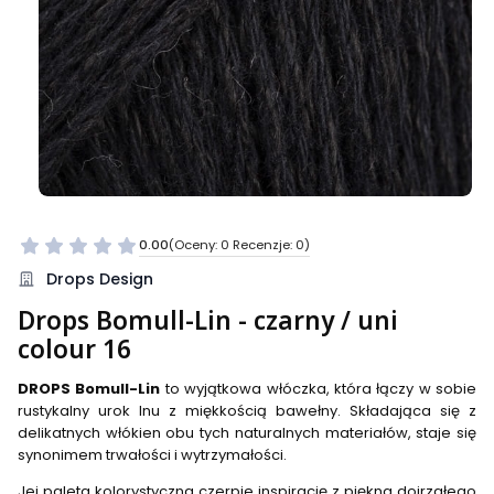
0.00
(Oceny: 0 Recenzje: 0)
Przejdź do sekcji Opinie
Drops Design
Drops Bomull-Lin - czarny / uni
colour 16
DROPS Bomull-Lin
to wyjątkowa włóczka, która łączy w sobie
rustykalny urok lnu z miękkością bawełny. Składająca się z
delikatnych włókien obu tych naturalnych materiałów, staje się
synonimem trwałości i wytrzymałości.
Jej paleta kolorystyczna czerpie inspirację z piękna dojrzałego