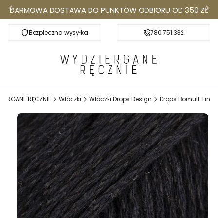
DARMOWA DOSTAWA DO PUNKTÓW ODBIORU OD 350 ZŁ
Bezpieczna wysyłka
Darmowa dostawa do Punktów Odbioru od 350
780 751 332
k
IERGANE RĘCZNIE
Włóczki
Włóczki Drops Design
Drops Bomull-Lin