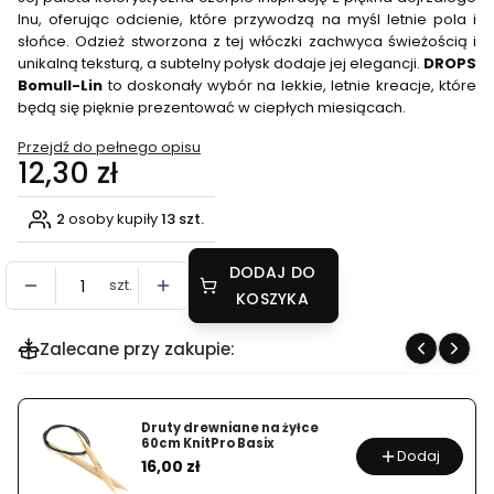
lnu, oferując odcienie, które przywodzą na myśl letnie pola i
słońce. Odzież stworzona z tej włóczki zachwyca świeżością i
unikalną teksturą, a subtelny połysk dodaje jej elegancji.
DROPS
Bomull-Lin
to doskonały wybór na lekkie, letnie kreacje, które
będą się pięknie prezentować w ciepłych miesiącach.
Przejdź do pełnego opisu
Cena
12,30 zł
2
osoby kupiły
13 szt.
DODAJ DO
szt.
KOSZYKA
Zalecane przy zakupie:
Druty drewniane na żyłce
60cm KnitPro Basix
Dodaj
Cena
16,00 zł