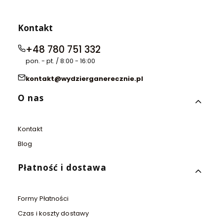
Kontakt
+48 780 751 332
pon. - pt. / 8:00 - 16:00
kontakt@wydzierganerecznie.pl
Linki w stopce
O nas
Kontakt
Blog
Płatność i dostawa
Formy Płatności
Czas i koszty dostawy