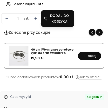
1
osoba kupiła
3 szt.
DODAJ DO
szt.
KOSZYKA
Zalecane przy zakupie:
40 cm | Wymienne obrotowe
żyłki do drutów KnitPro
Dodaj
Cena
19,90 zł
0.00 zł
Jak to dziala?
Suma dodatkowych produktów:
Czas wysyłki:
48 godzin