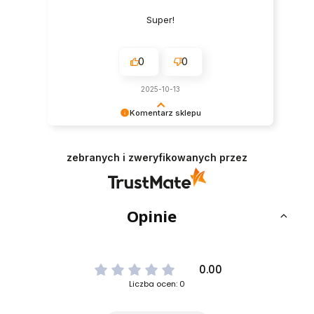
Super!
0
0
2025-10-13
Komentarz sklepu
Dziękujemy za miłe słowa! Cieszymy się, że
zakup przeszedł bezproblemowo, oraz, że
zebranych i zweryfikowanych przez
możemy zapewnić odpowiednią obsługę tak
świetnym klientom. Dziękujemy raz jeszcze!
Opinie
0.00
Liczba ocen: 0