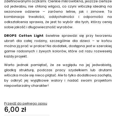
zdefiniowanymi oczkami. Cienkie mikrowłókna, jeszcze cieńsze
od jedwabiu, nie chłoną wilgoci, co czyni włóczkę idealną na
sezonowe odzienie – zarówno letnie, jak i zimowe. Ta
kombinacja trwałości, oddychalności i odporności na
odkształcenia sprawia, że jest to wybór dla tych, którzy cenią
sobie jakość i długowieczność wyrobów.
DROPS Cotton Light
świetnie sprawdzi się przy tworzeniu
ubrań dla całej rodziny, szczególnie dla dzieci – w końcu
można ją prać w pralce! Na dodatek, dostępna jest w szerokiej
gamie radosnych i żywych kolorów, które od razu rozweselą
każdy projekt.
Warto jednak pamiętać, że ze względu na jej jedwabistą,
gładką strukturę, podczas pracy szydełkiem lub drutami
włóczka może się nieco plątać. Ale to tylko dodatkowa zachęta,
by odkryć jej wyjątkowe walory i nadać swoim projektom
niepowtarzalny charakter!
Przejdź do pełnego opisu
Cena
6,00 zł