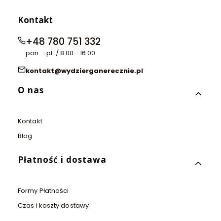
Kontakt
+48 780 751 332
pon. - pt. / 8:00 - 16:00
kontakt@wydzierganerecznie.pl
Linki w stopce
O nas
Kontakt
Blog
Płatność i dostawa
Formy Płatności
Czas i koszty dostawy