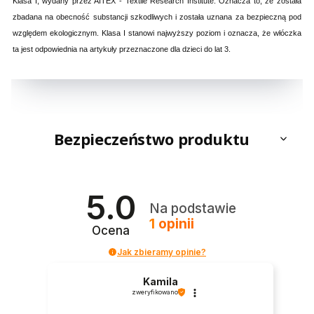
Klasa I, wydany przez AITEX - Textile Research Institute. Oznacza to, że została
zbadana na obecność substancji szkodliwych i została uznana za bezpieczną pod
względem ekologicznym. Klasa I stanowi najwyższy poziom i oznacza, że włóczka
ta jest odpowiednia na artykuły przeznaczone dla dzieci do lat 3.
Bezpieczeństwo produktu
5.0
Na podstawie
1
opinii
Ocena
Jak zbieramy opinie?
Kamila
zweryfikowano