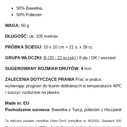
50% Bawełna,
50% Poliester
WAGA:
50 g
DŁUGOŚĆ:
ok. 105 metrów
PRÓBKA ŚCIEGU:
10 x 10 cm = 21 o. x 28 rz.
GRUPA WŁOCZKI:
B (20 - 22 oczek
)
/ 8 ply / DK / worsted
SUGEROWANY ROZMIAR DRUTÓW: 4
mm
ZALECENIA DOTYCZĄCE PRANIA
Prać w pralce,
wybierając program do tkanin delikatnych w temperaturze 40ºC
/ suszyć rozłożone na płasko
Made in: EU
Pochodzenie surowca:
Bawełna z Turcji, poliester z Hiszpanii
Ta włóczka posiada certyfikat Oeko-Tex® (certyfikat nr 951032), Standard 100,