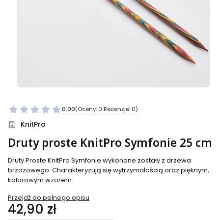
0.00
(Oceny: 0 Recenzje: 0)
Przejdź do sekcji Opinie
KnitPro
Druty proste KnitPro Symfonie 25 cm
Druty Proste KnitPro Symfonie wykonane zostały z drzewa
brzozowego. Charakteryzują się wytrzymałością oraz pięknym,
kolorowym wzorem.
Przejdź do pełnego opisu
Cena
42,90 zł