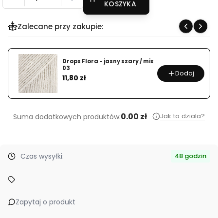
KOSZYKA
Zalecane przy zakupie:
Drops Flora - jasny szary / mix
03
Dodaj
Cena
11,80 zł
0.00 zł
Jak to dziala?
Suma dodatkowych produktów:
Czas wysyłki:
48 godzin
Zapytaj o produkt