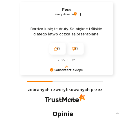
Ewa
zweryfikowano
Bardzo lubię te druty. Sa piękne i śliskie
dlatego łatwo oczka są przerabiane.
0
0
2025-08-12
Komentarz sklepu
Bardzo cieszy nas Twoja świetna recenzja!
Ciężko pracujemy, aby sprostać wymaganiom
zebranych i zweryfikowanych przez
klientów takich jak Ty i jesteśmy zadowoleni, że
nam się udało. Mamy nadzieję, że do nas wrócisz
:) Pozdrawiamy
Opinie