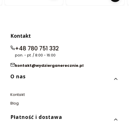
Kontakt
+48 780 751 332
pon. - pt. / 8:00 - 16:00
kontakt@wydzierganerecznie.pl
Linki w stopce
O nas
Kontakt
Blog
Płatność i dostawa