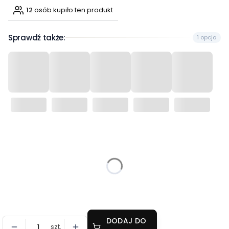
12
osób kupiło ten produkt
Sprawdź także:
1 opcja
Wybierz wariant produktu:
Poszczególne warianty mogą różnić się ceną
*
Rozmiar
Wybierz
DODAJ DO
szt.