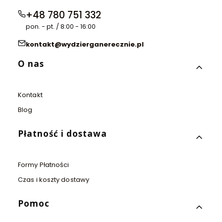
+48 780 751 332
pon. - pt. / 8:00 - 16:00
kontakt@wydzierganerecznie.pl
Linki w stopce
O nas
Kontakt
Blog
Płatność i dostawa
Formy Płatności
Czas i koszty dostawy
Pomoc