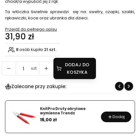
chciał/a wypuścić jej z rąk
Ta włóczka świetnie sprawdzi się na: swetry, czapki, szaliki,
rękawiczki, koce oraz ubranka dla dzieci.
Przejdź do pełnego opisu
Cena
31,90 zł
8
osób kupiło
21 szt.
DODAJ DO
szt.
KOSZYKA
Zalecane przy zakupie:
KnitPro Druty akrylowe
wymienne Trendz
Dodaj
Cena
16,00 zł