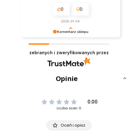
0
0
2026-01-04
Komentarz sklepu
Cieszy nas Twoja miła opinia i zaufanie.
Jesteśmy wdzięczni za tak wspaniałych klientów
zebranych i zweryfikowanych przez
jak Ty. Z pozdrowieniami, obsługa sklepu.
Opinie
0.00
Liczba ocen: 0
Oceń i opisz