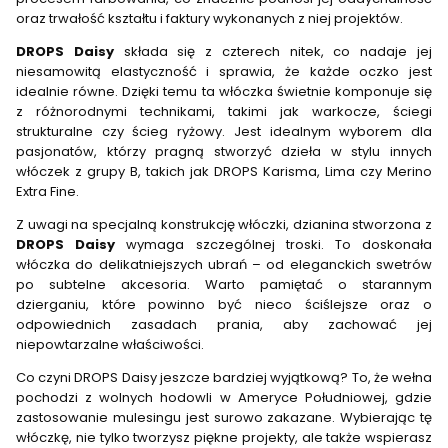
oraz trwałość kształtu i faktury wykonanych z niej projektów.
DROPS Daisy
składa się z czterech nitek, co nadaje jej
niesamowitą elastyczność i sprawia, że każde oczko jest
idealnie równe. Dzięki temu ta włóczka świetnie komponuje się
z różnorodnymi technikami, takimi jak warkocze, ściegi
strukturalne czy ścieg ryżowy. Jest idealnym wyborem dla
pasjonatów, którzy pragną stworzyć dzieła w stylu innych
włóczek z grupy B, takich jak DROPS Karisma, Lima czy Merino
Extra Fine.
Z uwagi na specjalną konstrukcję włóczki, dzianina stworzona z
DROPS Daisy
wymaga szczególnej troski. To doskonała
włóczka do delikatniejszych ubrań – od eleganckich swetrów
po subtelne akcesoria. Warto pamiętać o starannym
dzierganiu, które powinno być nieco ściślejsze oraz o
odpowiednich zasadach prania, aby zachować jej
niepowtarzalne właściwości.
Co czyni DROPS Daisy jeszcze bardziej wyjątkową? To, że wełna
pochodzi z wolnych hodowli w Ameryce Południowej, gdzie
zastosowanie mulesingu jest surowo zakazane. Wybierając tę
włóczkę, nie tylko tworzysz piękne projekty, ale także wspierasz