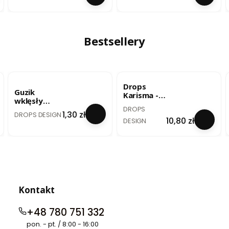
Limonkow
Brushed
y Blask
Alpaca Silk
(4724) 25g
- lody
pistacjowe
/ uni colour
Bestsellery
33
BESTSELLER
BESTSELLER
Drops
Guzik
Karisma -
wklęsły
szary
PRODUCENT
DROPS
biały - 20
PRODUCENT
perłowy /
Cena
1,30 zł
DROPS DESIGN
mm / no. 522
Cena
10,80 zł
mix 72
DESIGN
Kontakt
+48 780 751 332
pon. - pt. / 8:00 - 16:00