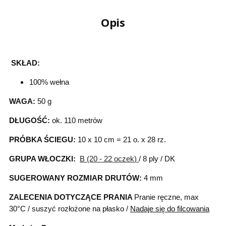
Opis
SKŁAD:
100% wełna
WAGA:
50 g
DŁUGOŚĆ:
ok. 110 metrów
PRÓBKA ŚCIEGU:
10 x 10 cm = 21 o. x 28 rz.
GRUPA WŁOCZKI:
B (20 - 22 oczek
)
/ 8 ply / DK
SUGEROWANY ROZMIAR DRUTÓW:
4 mm
ZALECENIA DOTYCZĄCE PRANIA
Pranie ręczne, max
30°C / suszyć rozłożone na płasko /
Nadaje się do filcowania