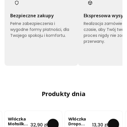
Bezpieczne zakupy
Ekspresowa wysył
Pełne zabezpieczenia i
Realizacja zamówień 
wygodne formy płatności, dla
czasie, aby Twój twór
Twojego spokoju i komfortu.
proces nigdy nie zost
przerwany.
Produkty dnia
Włóczka
Włóczka
Mohsilko –
Drops
Cena
Cena
32,90 zł
13,30 zł