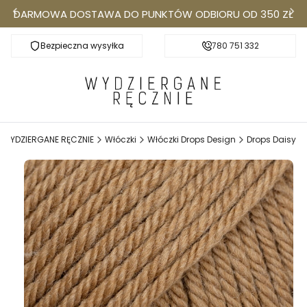
DARMOWA DOSTAWA DO PUNKTÓW ODBIORU OD 350 ZŁ
Bezpieczna wysyłka
Darmowa dostawa do Punktów Odbioru od 350
780 751 332
k
WYDZIERGANE RĘCZNIE
Włóczki
Włóczki Drops Design
Drops Daisy