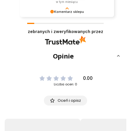
w tym miesiącu
Komentarz sklepu
Dziękujemy za miłe słowa! Cieszymy się, że
zakup przeszedł bezproblemowo, oraz, że
zebranych i zweryfikowanych przez
możemy zapewnić odpowiednią obsługę tak
świetnym klientom. Dziękujemy raz jeszcze!
Opinie
0.00
Liczba ocen: 0
Oceń i opisz