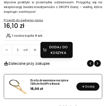
etyczne praktyki w przemyśle odzieżowym. Przygotuj się na
eksplorację świata kreatywności z DROPS Daisy – wełną, która
inspiruje i zachwyca!
Przejdź do pełnego opisu
Cena
16,10 zł
1
osoba kupiła
4 szt.
DODAJ DO
szt.
KOSZYKA
Zalecane przy zakupie:
Druty drewniane na żyłce
120cm KnitPro Basix
Dodaj
Cena
16,00 zł