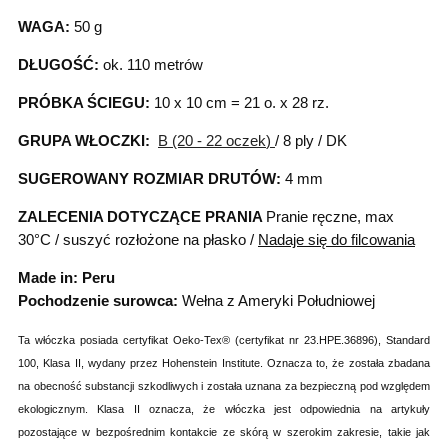
WAGA:
50 g
DŁUGOŚĆ:
ok. 110 metrów
PRÓBKA ŚCIEGU:
10 x 10 cm = 21 o. x 28 rz.
GRUPA WŁOCZKI:
B (20 - 22 oczek
)
/ 8 ply / DK
SUGEROWANY ROZMIAR DRUTÓW:
4 mm
ZALECENIA DOTYCZĄCE PRANIA
Pranie ręczne, max
30°C / suszyć rozłożone na płasko /
Nadaje się do filcowania
Made in: Peru
Pochodzenie surowca:
Wełna z Ameryki Południowej
Ta włóczka posiada certyfikat Oeko-Tex® (certyfikat nr 23.HPE.36896), Standard
100, Klasa II, wydany przez Hohenstein Institute. Oznacza to, że została zbadana
na obecność substancji szkodliwych i została uznana za bezpieczną pod względem
ekologicznym. Klasa II oznacza, że włóczka jest odpowiednia na artykuły
pozostające w bezpośrednim kontakcie ze skórą w szerokim zakresie, takie jak