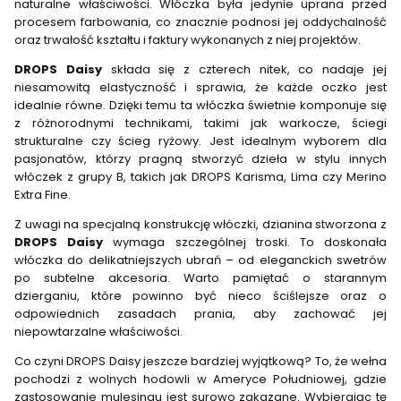
naturalne właściwości. Włóczka była jedynie uprana przed
procesem farbowania, co znacznie podnosi jej oddychalność
oraz trwałość kształtu i faktury wykonanych z niej projektów.
DROPS Daisy
składa się z czterech nitek, co nadaje jej
niesamowitą elastyczność i sprawia, że każde oczko jest
idealnie równe. Dzięki temu ta włóczka świetnie komponuje się
z różnorodnymi technikami, takimi jak warkocze, ściegi
strukturalne czy ścieg ryżowy. Jest idealnym wyborem dla
pasjonatów, którzy pragną stworzyć dzieła w stylu innych
włóczek z grupy B, takich jak DROPS Karisma, Lima czy Merino
Extra Fine.
Z uwagi na specjalną konstrukcję włóczki, dzianina stworzona z
DROPS Daisy
wymaga szczególnej troski. To doskonała
włóczka do delikatniejszych ubrań – od eleganckich swetrów
po subtelne akcesoria. Warto pamiętać o starannym
dzierganiu, które powinno być nieco ściślejsze oraz o
odpowiednich zasadach prania, aby zachować jej
niepowtarzalne właściwości.
Co czyni DROPS Daisy jeszcze bardziej wyjątkową? To, że wełna
pochodzi z wolnych hodowli w Ameryce Południowej, gdzie
zastosowanie mulesingu jest surowo zakazane. Wybierając tę