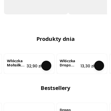
Produkty dnia
Włóczka
Włóczka
Mohsilko –
Drops
Cena
Cena
32,90 zł
13,30 zł
Limonkow
Brushed
y Blask
Alpaca Silk
(4724) 25g
- lody
pistacjowe
/ uni colour
Bestsellery
33
BESTSELLER
BESTSELLER
Drops