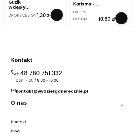
Guzik
Karisma -
wklęsły
szary
PRODUCENT
DROPS
biały - 20
PRODUCENT
perłowy /
Cena
1,30 zł
DROPS DESIGN
mm / no. 522
Cena
10,80 zł
mix 72
DESIGN
Kontakt
+48 780 751 332
pon. - pt. / 8:00 - 16:00
kontakt@wydzierganerecznie.pl
Linki w stopce
O nas
Kontakt
Blog