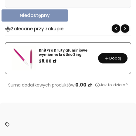
Niedostępny
Zalecane przy zakupie:
KnitPro Druty aluminiowe
wymienne krótkie Zing
Dodaj
Cena
28,00 zł
0.00 zł
Jak to dziala?
Suma dodatkowych produktów: