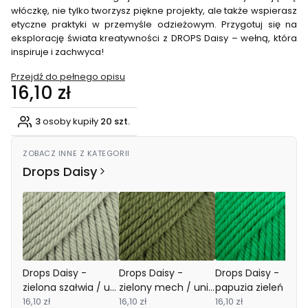
włóczkę, nie tylko tworzysz piękne projekty, ale także wspierasz
etyczne praktyki w przemyśle odzieżowym. Przygotuj się na
eksplorację świata kreatywności z DROPS Daisy – wełną, która
inspiruje i zachwyca!
Przejdź do pełnego opisu
Cena
16,10 zł
3
osoby kupiły
20 szt.
ZOBACZ INNE Z KATEGORII
Drops Daisy
Drops Daisy -
Drops Daisy -
Drops Daisy -
zielona szałwia / uni
zielony mech / uni
papuzia zieleń / uni
colour 26
16,10 zł
colour 17
16,10 zł
colour 25
16,10 zł